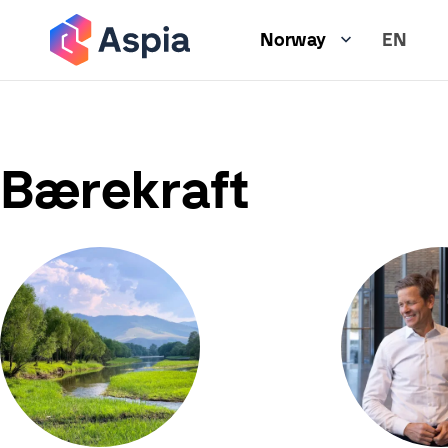
Hopp
EN
til
Norway
hovedinnhold
Bærekraft