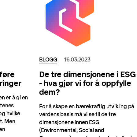
BLOGG
16.03.2023
føre
De tre dimensjonene i ESG
ringer
- hva gjør vi for å oppfylle
dem?
n er å gi en
etenes
For å skape en bærekraftig utvikling på
og hvilke
verdens basis må vi se til de tre
tt. Men
dimensjonene innen ESG
en
(Environmental, Social and