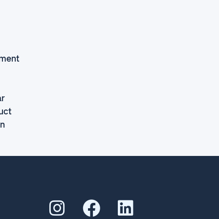
ement
år
uct
en