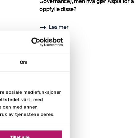
Governance), men hva gjør Aspia for å
oppfylle disse?
Les mer
Om
ere sosiale mediefunksjoner
ettstedet vårt, med
re den med annen
ruk av tjenestene deres.
Tillat alle