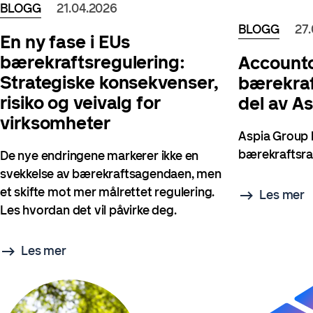
BLOGG
21.04.2026
BLOGG
27
En ny fase i EUs
bærekraftsregulering:
Accountor
Strategiske konsekvenser,
bærekraf
risiko og veivalg for
del av A
virksomheter
Aspia Group h
bærekraftsra
De nye endringene markerer ikke en
svekkelse av bærekraftsagendaen, men
et skifte mot mer målrettet regulering.
Les mer
Les hvordan det vil påvirke deg.
Les mer