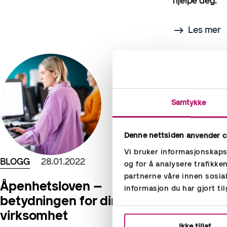
hjelpe deg.
Les mer
Samtykke
Denne nettsiden anvender c
Vi bruker informasjonskapsl
BLOGG
28.01.2022
og for å analysere trafikke
partnerne våre innen sosi
Åpenhetsloven –
informasjon du har gjort ti
betydningen for din
virksomhet
Ikke tillat