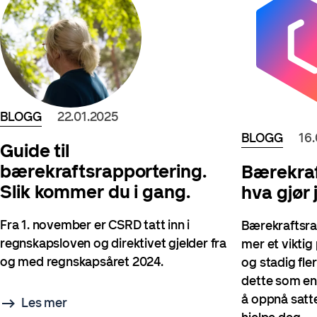
BLOGG
22.01.2025
BLOGG
16
Guide til
bærekraftsrapportering.
Bærekraf
Slik kommer du i gang.
hva gjør 
Fra 1. november er CSRD tatt inn i
Bærekraftsra
regnskapsloven og direktivet gjelder fra
mer et viktig
og med regnskapsåret 2024.
og stadig fle
dette som en 
å oppnå satt
Les mer