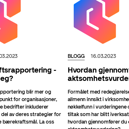
.03.2023
BLOGG
16.03.2023
tsrapportering -
Hvordan gjennom
jeg?
aktsomhetsvurde
pportering blir mer og
Formålet med redegjørelse
 punkt for organisasjoner,
allmenn innsikt i virksomh
re bedrifter inkluderer
nøkkelfunn i vurderingene 
del av deres strategier for
tiltak som har blitt iverksa
e bærekraftsmål. La oss
hvordan gjennomfører du 