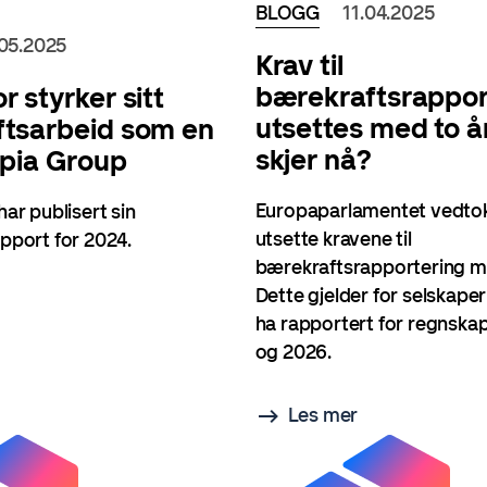
BLOGG
11.04.2025
.05.2025
Krav til
bærekraftsrappor
 styrker sitt
utsettes med to år
tsarbeid som en
skjer nå?
spia Group
Europaparlamentet vedtok 
ar publisert sin
utsette kravene til
pport for 2024.
bærekraftsrapportering me
Dette gjelder for selskape
ha rapportert for regnska
og 2026.
Les mer