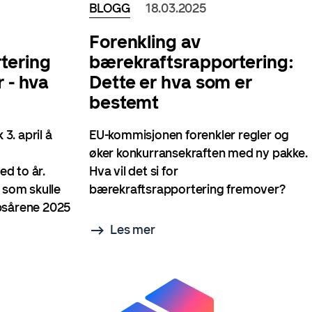
BLOGG
18.03.2025
Forenkling av
tering
bærekraftsrapportering:
 - hva
Dette er hva som er
bestemt
3. april å
EU-kommisjonen forenkler regler og
øker konkurransekraften med ny pakke.
d to år.
Hva vil det si for
r som skulle
bærekraftsrapportering fremover?
psårene 2025
Les mer