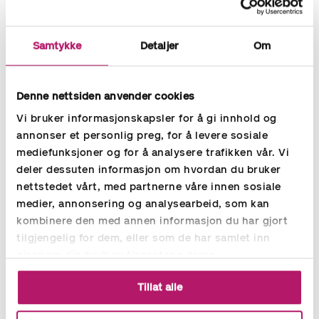
Samtykke
Detaljer
Om
Denne nettsiden anvender cookies
Vi bruker informasjonskapsler for å gi innhold og
annonser et personlig preg, for å levere sosiale
mediefunksjoner og for å analysere trafikken vår. Vi
deler dessuten informasjon om hvordan du bruker
BLOGG
16.06.2026
nettstedet vårt, med partnerne våre innen sosiale
medier, annonsering og analysearbeid, som kan
Nye regler for offentlige anskaffelser:
dette må du vite før 1. juli 2026
kombinere den med annen informasjon du har gjort
tilgjengelig for dem, eller som de har samlet inn
Stortinget har vedtatt betydelige endringer i anskaffelsesloven.
gjennom din bruk av tjenestene deres.
Fra 1. juli 2026 gjelder nye regler som påvirker alle virksomheter
som gjennomfører offentlige innkjøp. Her er en oversikt.
Tillat alle
Les mer