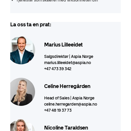
Tjenester som skalerer med virksomheten din
La oss ta en prat:
Marius Lilleeidet
Salgsdirektør | Aspia Norge
marius.lilleeidet@aspia.no
+47 473 39 342
Celine Herregården
Head of Sales | Aspia Norge
celine.herregarden@aspia.no
+47 48 19 37 73
Nicoline Taraldsen