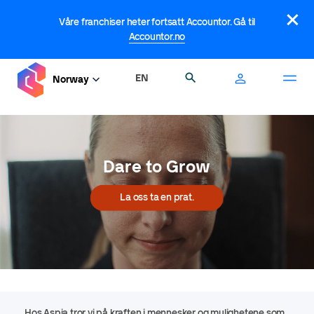
Hopp
×
til
Våre franchiser heter fortsatt Accountor. Gå til
hovedinnhold
Accountor.no
EN
Søk
Norway
Dare to Grow
La oss ta en prat.
Hos Aspia tror vi på kraften i mennesker og mulighetene som