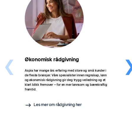
Økonomisk rådgivning
Bær
Aspia har mange års erfaring med store og små kunder i
Bærek
de fleste bransjer. Våre spesialister innen regnskap, lønn
med å
og økonomisk rådgivning gir deg trygg veiledning og et
kartl
klart blikk fremover – for en mer lønnsom og bærekraftig
gjenn
framtid.
bære
en tr
konku
verdi
Les mer om rådgivning her