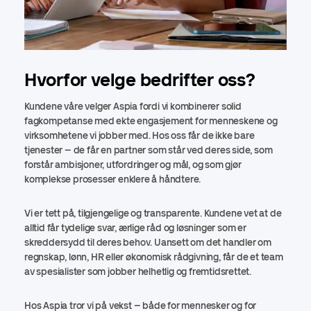
Hvorfor velge bedrifter oss?
Kundene våre velger Aspia fordi vi kombinerer solid
fagkompetanse med ekte engasjement for menneskene og
virksomhetene vi jobber med. Hos oss får de ikke bare
tjenester – de får en partner som står ved deres side, som
forstår ambisjoner, utfordringer og mål, og som gjør
komplekse prosesser enklere å håndtere.
Vi er tett på, tilgjengelige og transparente. Kundene vet at de
alltid får tydelige svar, ærlige råd og løsninger som er
skreddersydd til deres behov. Uansett om det handler om
regnskap, lønn, HR eller økonomisk rådgivning, får de et team
av spesialister som jobber helhetlig og fremtidsrettet.
Hos Aspia tror vi på vekst – både for mennesker og for