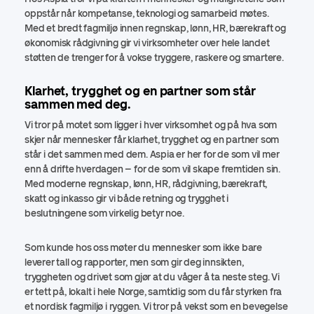
oppstår når kompetanse, teknologi og samarbeid møtes.
Med et bredt fagmiljø innen regnskap, lønn, HR, bærekraft og
økonomisk rådgivning gir vi virksomheter over hele landet
støtten de trenger for å vokse tryggere, raskere og smartere.
Klarhet, trygghet og en partner som står
sammen med deg.
Vi tror på motet som ligger i hver virksomhet og på hva som
skjer når mennesker får klarhet, trygghet og en partner som
står i det sammen med dem. Aspia er her for de som vil mer
enn å drifte hverdagen – for de som vil skape fremtiden sin.
Med moderne regnskap, lønn, HR, rådgivning, bærekraft,
skatt og inkasso gir vi både retning og trygghet i
beslutningene som virkelig betyr noe.
Som kunde hos oss møter du mennesker som ikke bare
leverer tall og rapporter, men som gir deg innsikten,
tryggheten og drivet som gjør at du våger å ta neste steg. Vi
er tett på, lokalt i hele Norge, samtidig som du får styrken fra
et nordisk fagmiljø i ryggen. Vi tror på vekst som en bevegelse