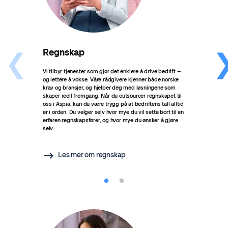
Regnskap
Lø
Vi tilbyr tjenester som gjør det enklere å drive bedrift –
Vurde
og lettere å vokse. Våre rådgivere kjenner både norske
overl
krav og bransjer, og hjelper deg med løsningene som
sjeld
skaper reell fremgang. Når du outsourcer regnskapet til
oppfø
oss i Aspia, kan du være trygg på at bedriftens tall alltid
lever
er i orden. Du velger selv hvor mye du vil sette bort til en
drive
erfaren regnskapsfører, og hvor mye du ønsker å gjøre
trygg
selv.
Les mer om regnskap