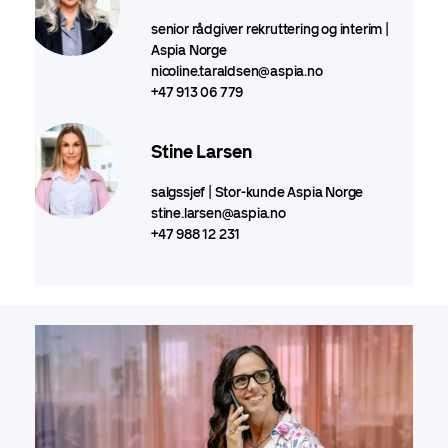
senior rådgiver rekruttering og interim |
Aspia Norge
nicoline.taraldsen@aspia.no
+47 913 06 779
Stine Larsen
salgssjef | Stor-kunde Aspia Norge
stine.larsen@aspia.no
+47 988 12 231