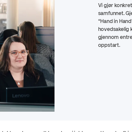
Vi gjør konkret
samfunnet. G
j
“Hand in Hand”
hovedsakelig 
gjennom entre
oppstart.