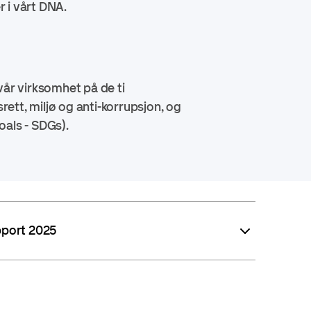
r i vårt DNA.
år virksomhet på de ti
ett, miljø og anti-korrupsjon, og
oals - SDGs).
pport 2025