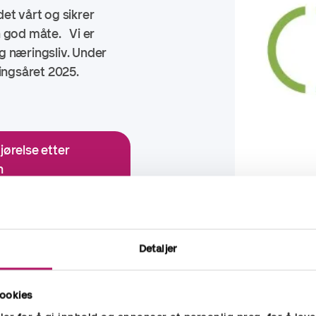
et vårt og sikrer
n god måte. Vi er
g næringsliv. Under
ringsåret 2025.
jørelse etter
n
Detaljer
andørnett
ookies