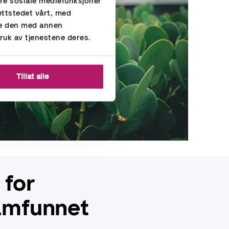
ere sosiale mediefunksjoner
ettstedet vårt, med
re den med annen
ruk av tjenestene deres.
Tillat alle
 for
amfunnet