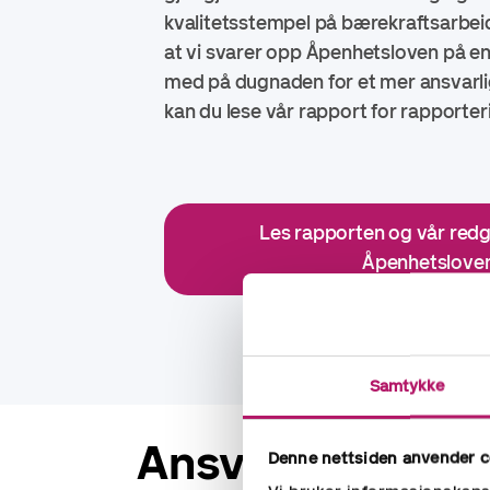
kvalitetsstempel på bærekraftsarbeid
at vi svarer opp Åpenhetsloven på e
med på dugnaden for et mer ansvarli
kan du lese vår rapport for rapporte
Les rapporten og vår redg
Åpenhetslove
Samtykke
Ansvarlig lever
Denne nettsiden anvender c