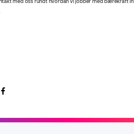
takt med oss rundt hvordan vi jobber med bærekraft int
o