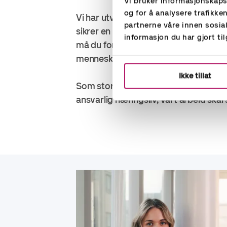
Vi bruker informasjonskapsl
og for å analysere trafikke
Vi har utviklet en "code of conduct fo
partnerne våre innen sosi
sikrer en ansvarlig leverandørnett. 
informasjon du har gjort ti
må du forholde deg til retningslinjen
menneskerettigheter og anstendig a
Ikke tillat
Som stor nasjonal aktør skal vi spille 
ansvarlig næringsliv, vårt arbeid skal