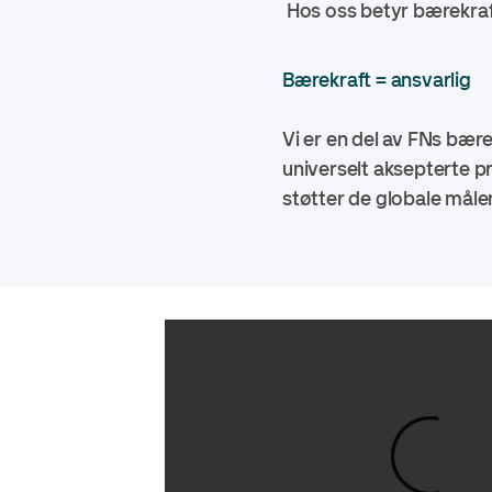
Hos oss betyr bærekraft 
Bærekraft = ansvarlig
Vi er en del av
FNs bærek
universelt aksepterte p
støtter de globale måle