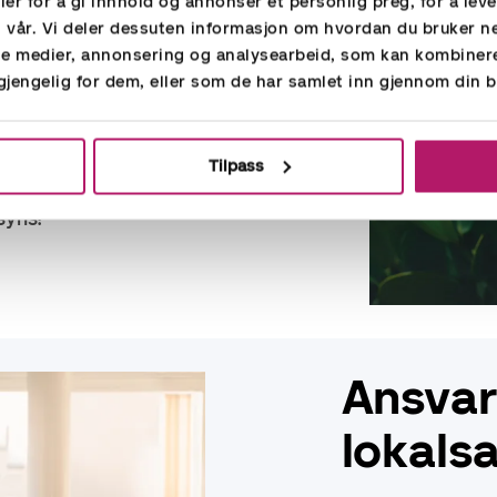
er for å gi innhold og annonser et personlig preg, for å lev
n vår. Vi deler dessuten informasjon om hvordan du bruker n
r suppliers", som
ale medier, annonsering og analysearbeid, som kan kombine
Som kunde hos oss
lgjengelig for dem, eller som de har samlet inn gjennom din b
e for grunnleggende
rbeidsforhold.
Tilpass
en rolle for et mer
 syns!
Ansvar
lokals