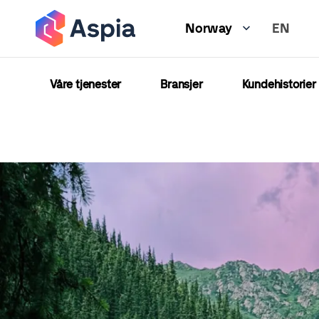
Hopp
EN
til
Norway
hovedinnhold
Våre tjenester
Bransjer
Kundehistorier