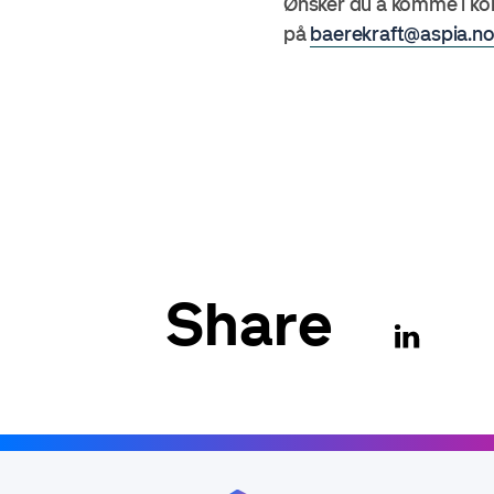
Ønsker du å komme i kon
på
baerekraft@aspia.n
Share