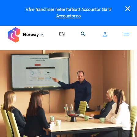
Hopp
×
til
Våre franchiser heter fortsatt Accountor. Gå til
hovedinnhold
Accountor.no
EN
Søk
Norway