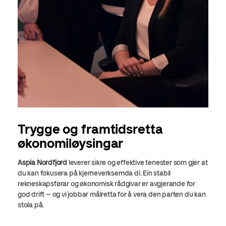
Trygge og framtidsretta
økonomiløysingar
Aspia Nordfjord
leverer sikre og effektive tenester som gjer at
du kan fokusera på kjerneverksemda di. Ein stabil
rekneskapsførar og økonomisk rådgivar er avgjerande for
god drift – og vi jobbar målretta for å vera den parten du kan
stola på.