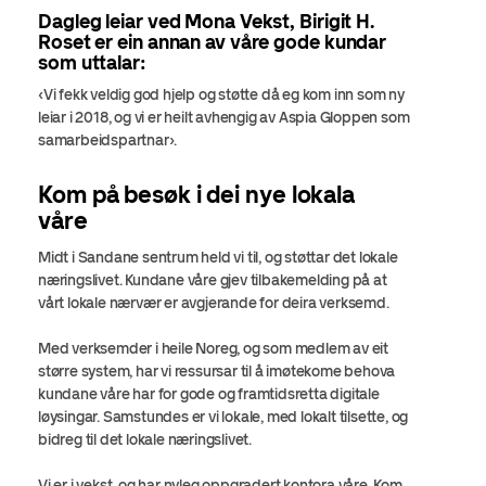
Dagleg leiar ved Mona Vekst, Birigit H.
Roset er ein annan av våre gode kundar
som uttalar:
«Vi fekk veldig god hjelp og støtte då eg kom inn som ny
leiar i 2018, og vi er heilt avhengig av Aspia Gloppen som
samarbeidspartnar».
Kom på besøk i dei nye lokala
våre
Midt i Sandane sentrum held vi til, og støttar det lokale
næringslivet. Kundane våre gjev tilbakemelding på at
vårt lokale nærvær er avgjerande for deira verksemd.
Med verksemder i heile Noreg, og som medlem av eit
større system, har vi ressursar til å imøtekome behova
kundane våre har for gode og framtidsretta digitale
løysingar. Samstundes er vi lokale, med lokalt tilsette, og
bidreg til det lokale næringslivet.
Vi er i vekst, og har nyleg oppgradert kontora våre. Kom