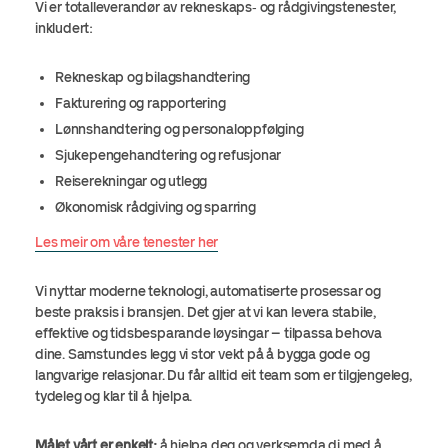
Vi er totalleverandør av rekneskaps‑ og rådgivingstenester,
inkludert:
Rekneskap og bilagshandtering
Fakturering og rapportering
Lønnshandtering og personaloppfølging
Sjukepengehandtering og refusjonar
Reiserekningar og utlegg
Økonomisk rådgiving og sparring
Les meir om våre tenester her
Vi nyttar moderne teknologi, automatiserte prosessar og
beste praksis i bransjen. Det gjer at vi kan levera stabile,
effektive og tidsbesparande løysingar – tilpassa behova
dine. Samstundes legg vi stor vekt på å bygga gode og
langvarige relasjonar. Du får alltid eit team som er tilgjengeleg,
tydeleg og klar til å hjelpa.
Målet vårt er enkelt:
å hjelpa deg og verksemda di med å