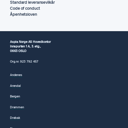
Standard leveransevilkår
Code of conduct
Åpenhetsloven
Aspia Norge AS Hovedkontor
Innspurten 1 A, 3. etg.,
0663 OSLO
Org.nr.
923 792
457
Andenes
Arendal
Bergen
Drammen
Drøbak