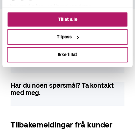
gjennom din bruk av tjenestene deres.
Tillat alle
Lena Skinlo
Tilpass
Avdelingsleiar | Aspia Nordfjord
lena.skinlo@aspia.no
Ikke tillat
+47 486 07 301
Har du noen spørsmål? Ta kontakt
med meg.
Tilbakemeldingar frå kunder