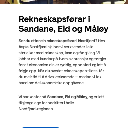
Rekneskapsførar i
Sandane, Eid og Måløy
Ser du etter ein rekneskapsførar i Nordfjord?
Hos
Aspia Nordfjord
hjelper vi verksemder i alle
storleikar med rekneskap, lønn og rådgiving. Vi
jobbar med kundar på tvers av bransjar og sørgjer
for at økonomien din er ryddig, oppdatert og lett å
følgje opp. Når du overlet rekneskapen til oss, får
du meir tid til å driva verksemda – medan vi tek
hand om dei økonomiske oppgåvene.
Vi har kontor på
Sandane, Eid og Måløy
, og er lett
tilgjengelege for bedrifter i heile
Nordfjord‑regionen.