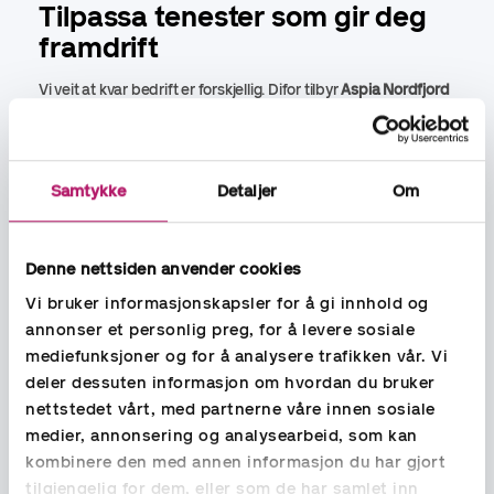
Tilpassa tenester som gir deg
framdrift
Vi veit at kvar bedrift er forskjellig. Difor tilbyr
Aspia Nordfjord
tilpassa løysingar innan rekneskap, lønn og rådgiving – forma
rundt dei behova du faktisk har. Våre rekneskapsførarar og
økonomikonsulentar hjelper deg med planlegging,
kostnadskontroll og økonomiske vurderingar som styrkjer
Samtykke
Detaljer
Om
grunnlaget for gode avgjerder.
Med lokal ekspertise, dyktige fagfolk og tydelege
Denne nettsiden anvender cookies
kommunikasjonslinjer leverer vi presist og til rett tid. Det gjer
Vi bruker informasjonskapsler for å gi innhold og
samarbeidet enkelt, forutsigbart og transparent – og gjev
rom for eit tillitsfullt forhold som varer.
annonser et personlig preg, for å levere sosiale
mediefunksjoner og for å analysere trafikken vår. Vi
deler dessuten informasjon om hvordan du bruker
Vi er dedikerte til å levere som avtalt, kvar einaste gong.
Det er slik vi bygger verdi – og slik vi hjelper verksemda di
nettstedet vårt, med partnerne våre innen sosiale
framover.
medier, annonsering og analysearbeid, som kan
kombinere den med annen informasjon du har gjort
tilgjengelig for dem, eller som de har samlet inn