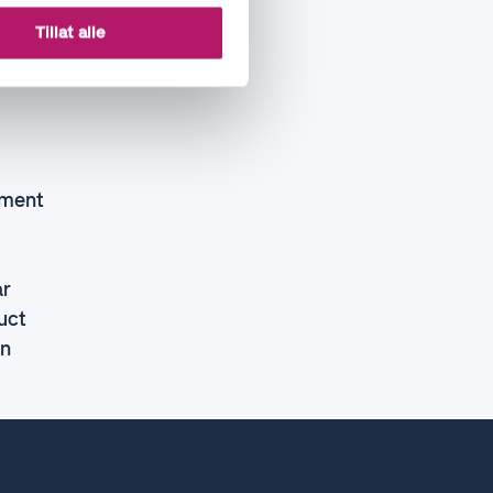
Tillat alle
ement
år
uct
en