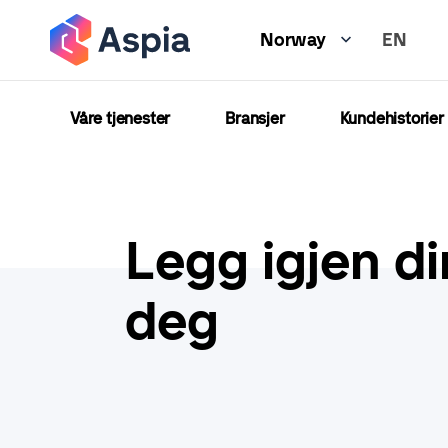
Hopp
EN
til
Norway
hovedinnhold
Våre tjenester
Bransjer
Kundehistorier
Legg igjen di
deg