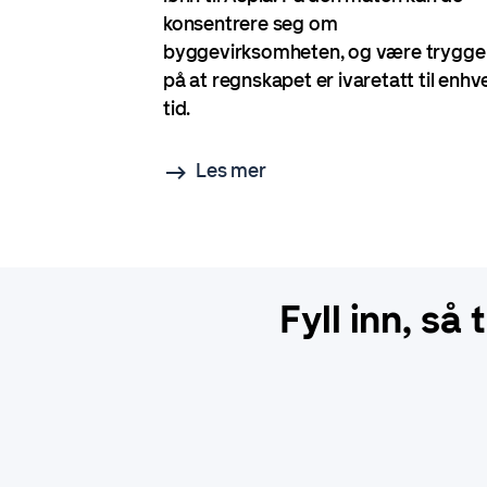
konsentrere seg om
byggevirksomheten, og være trygge
på at regnskapet er ivaretatt til enhv
tid.
Les mer
Fyll inn, så