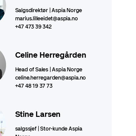
Salgsdirektør | Aspia Norge
marius.lilleeidet@aspia.no
+47 473 39 342
Celine Herregården
Head of Sales | Aspia Norge
celine.herregarden@aspia.no
+47 48 19 37 73
Stine Larsen
salgssjef | Stor-kunde Aspia