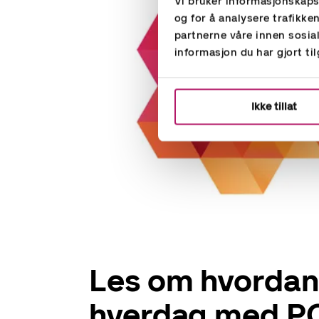
Vi bruker informasjonskapsl
og for å analysere trafikke
partnerne våre innen sosi
informasjon du har gjort ti
Ikke tillat
Les om hvordan 
hverdag med 