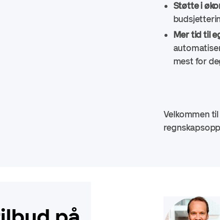
Støtte i øk
budsjetteri
Mer tid til
automatisert
mest for de
Velkommen til 
regnskapsoppl
tilbud på