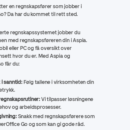
etter en regnskapsfører som jobber i
? Da har du kommet til rett sted.
serte regnskapssystemet jobber du
n med regnskapsføreren din i Aspia.
bil eller PC og få oversikt over
sett hvor du er. Med Aspia og
o får du:
 i sanntid:
Følg tallene i virksomheten din
etrykk.
regnskapsrutiner:
Vi tilpasser løsningene
behov og arbeidsprosesser.
givning:
Snakk med regnskapsførere som
erOffice Go og som kan gi gode råd.