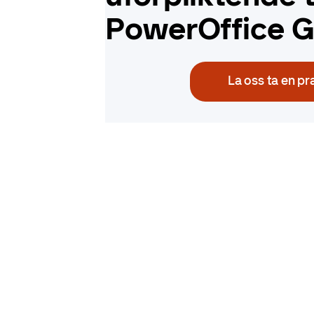
PowerOffice 
La oss ta en pr