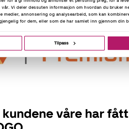
er for å gi innhold og annonser et personlig preg, for å lev
n vår. Vi deler dessuten informasjon om hvordan du bruker n
ale medier, annonsering og analysearbeid, som kan kombine
lgjengelig for dem, eller som de har samlet inn gjennom din b
Tilpass
kundene våre har fått
POGO