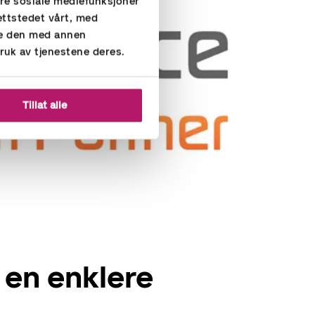
ere sosiale mediefunksjoner
ettstedet vårt, med
re den med annen
ruk av tjenestene deres.
Tillat alle
 en enklere