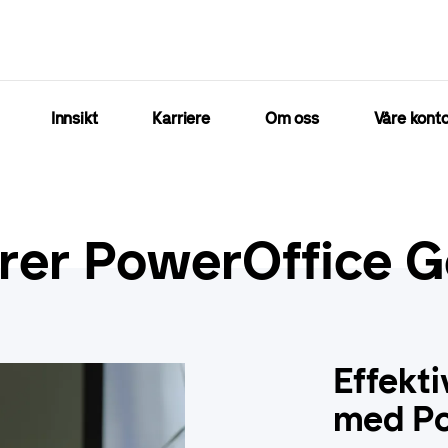
Innsikt
Karriere
Om oss
Våre konto
rer PowerOffice G
Effekt
med Po