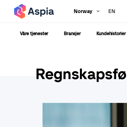
Hopp
EN
til
Norway
hovedinnhold
Våre tjenester
Bransjer
Kundehistorier
Regnskapsfø