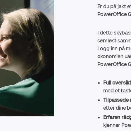
Er du på jakt 
PowerOffice Go
I dette skyba
sømløst samme
Logg inn på mo
økonomien uan
PowerOffice G
Full oversikt
med et tast
Tilpassede 
etter dine 
Erfaren råd
kjenner Pow