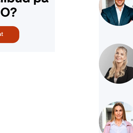
GO?
at