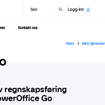
Søk
Logg inn
rer
Kontakt oss
Navigas
Hjem
Våre tjenester
o
iv regnskapsføring
werOffice Go