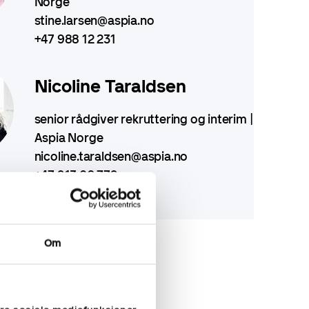
Norge
stine.larsen@aspia.no
+47 988 12 231
Nicoline Taraldsen
senior rådgiver rekruttering og interim |
Aspia Norge
nicoline.taraldsen@aspia.no
+47 913 06 779
Om