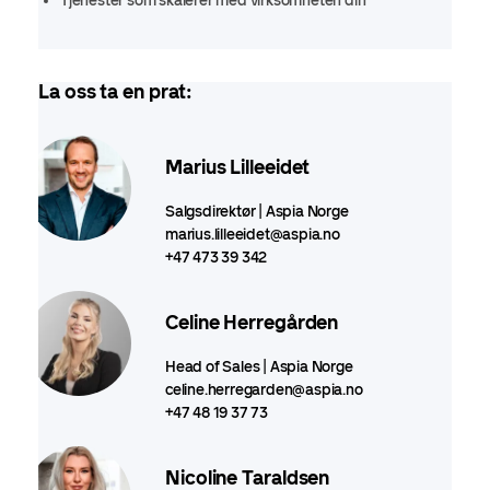
Tjenester som skalerer med virksomheten din
La oss ta en prat:
Marius Lilleeidet
Salgsdirektør | Aspia Norge
marius.lilleeidet@aspia.no
+47 473 39 342
Celine Herregården
Head of Sales | Aspia Norge
celine.herregarden@aspia.no
+47 48 19 37 73
Nicoline Taraldsen