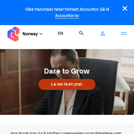
Hopp
×
til
Våre franchiser heter fortsatt Accountor. Gå til
hovedinnhold
Accountor.no
EN
Søk
Norway
Dare to Grow
La oss ta en prat.
Hos Aspia tror vi på kraften i mennesker og mulighetene som