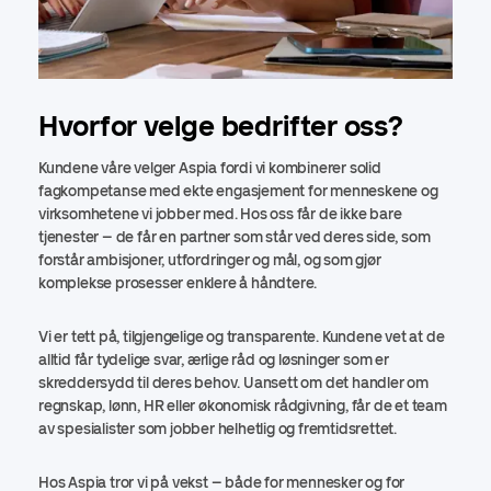
Hvorfor velge bedrifter oss?
Kundene våre velger Aspia fordi vi kombinerer solid
fagkompetanse med ekte engasjement for menneskene og
virksomhetene vi jobber med. Hos oss får de ikke bare
tjenester – de får en partner som står ved deres side, som
forstår ambisjoner, utfordringer og mål, og som gjør
komplekse prosesser enklere å håndtere.
Vi er tett på, tilgjengelige og transparente. Kundene vet at de
alltid får tydelige svar, ærlige råd og løsninger som er
skreddersydd til deres behov. Uansett om det handler om
regnskap, lønn, HR eller økonomisk rådgivning, får de et team
av spesialister som jobber helhetlig og fremtidsrettet.
Hos Aspia tror vi på vekst – både for mennesker og for