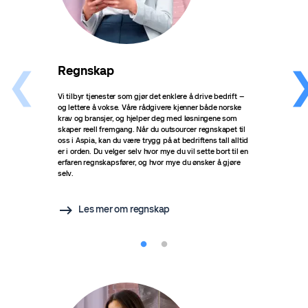
Regnskap
Lø
Vi tilbyr tjenester som gjør det enklere å drive bedrift –
Vurde
og lettere å vokse. Våre rådgivere kjenner både norske
overl
krav og bransjer, og hjelper deg med løsningene som
sjeld
skaper reell fremgang. Når du outsourcer regnskapet til
oppfø
oss i Aspia, kan du være trygg på at bedriftens tall alltid
lever
er i orden. Du velger selv hvor mye du vil sette bort til en
drive
erfaren regnskapsfører, og hvor mye du ønsker å gjøre
trygg
selv.
Les mer om regnskap