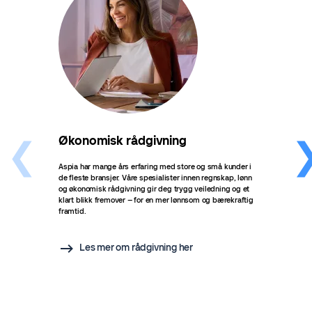
Økonomisk rådgivning
Bær
Aspia har mange års erfaring med store og små kunder i
Bærek
de fleste bransjer. Våre spesialister innen regnskap, lønn
med å
og økonomisk rådgivning gir deg trygg veiledning og et
kartl
klart blikk fremover – for en mer lønnsom og bærekraftig
gjenn
framtid.
bære
en tr
konku
verdi
Les mer om rådgivning her