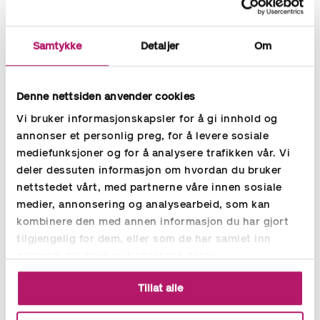
Samtykke
Detaljer
Om
Denne nettsiden anvender cookies
Vi bruker informasjonskapsler for å gi innhold og
annonser et personlig preg, for å levere sosiale
mediefunksjoner og for å analysere trafikken vår. Vi
deler dessuten informasjon om hvordan du bruker
BLOGG
16.06.2026
nettstedet vårt, med partnerne våre innen sosiale
medier, annonsering og analysearbeid, som kan
Nye regler for offentlige anskaffelser:
dette må du vite før 1. juli 2026
kombinere den med annen informasjon du har gjort
tilgjengelig for dem, eller som de har samlet inn
Stortinget har vedtatt betydelige endringer i anskaffelsesloven.
gjennom din bruk av tjenestene deres.
Fra 1. juli 2026 gjelder nye regler som påvirker alle virksomheter
som gjennomfører offentlige innkjøp. Her er en oversikt.
Tillat alle
Les mer