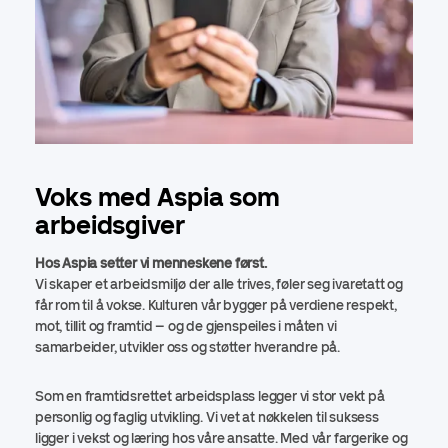
Voks med Aspia som
arbeidsgiver
Hos Aspia setter vi menneskene først.
Vi skaper et arbeidsmiljø der alle trives, føler seg ivaretatt og
får rom til å vokse. Kulturen vår bygger på verdiene respekt,
mot, tillit og framtid – og de gjenspeiles i måten vi
samarbeider, utvikler oss og støtter hverandre på.
Som en framtidsrettet arbeidsplass legger vi stor vekt på
personlig og faglig utvikling. Vi vet at nøkkelen til suksess
ligger i vekst og læring hos våre ansatte. Med vår fargerike og