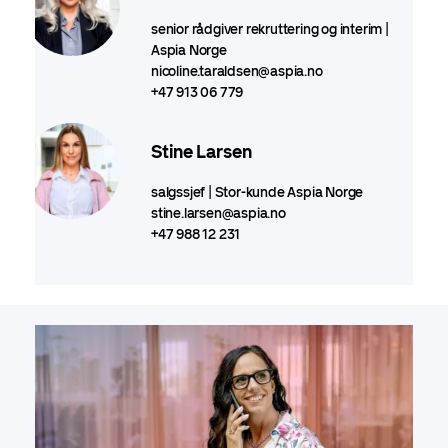
senior rådgiver rekruttering og interim |
Aspia Norge
nicoline.taraldsen@aspia.no
+47 913 06 779
Stine Larsen
salgssjef | Stor-kunde Aspia Norge
stine.larsen@aspia.no
+47 988 12 231