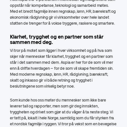
oppstår når kompetanse, teknologi og samarbeid møtes.
Med et bredt fagmiljø innen regnskap, lønn, HR, bærekraft og
økonomisk rådgivning gir vi virksomheter over hele landet
støtten de trenger for å vokse tryggere, raskere og smartere.
Klarhet, trygghet og en partner som står
sammen med deg.
Vi tror på motet som ligger i hver virksomhet og på hva som
skjer når mennesker får klarhet, trygghet og en partner som
står i det sammen med dem. Aspia er her for de som vil mer
enn å drifte hverdagen – for de som vil skape fremtiden sin.
Med moderne regnskap, lønn, HR, rådgivning, bærekraft,
skatt og inkasso gir vi både retning og trygghet i
beslutningene som virkelig betyr noe.
Som kunde hos oss møter du mennesker som ikke bare
leverer tall og rapporter, men som gir deg innsikten,
tryggheten og drivet som gjør at du våger å ta neste steg. Vi
er tett på, lokalt i hele Norge, samtidig som du får styrken fra
et nordisk fagmiljø i ryggen. Vi tror på vekst som en bevegelse