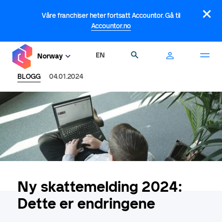
Hopp
×
til
Våre franchiser heter fortsatt Accountor. Gå til
hovedinnhold
Accountor.no
EN
Søk
Norway
BLOGG
04.01.2024
Ny skattemelding 2024:
Dette er endringene