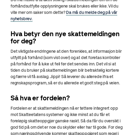
forhåndsutfylte opplysningene skal brukes eller ikke. Vil du
vite mer om saker som dette?
Da må du melde deg på vår
nyhetsbrev.
Hva betyr den nye skattemeldingen
for deg?
Det viktigste endringene at den forenkles, at informasjon blir
utfyllt på forhånd (som vist over) og at det foretas kontroller
på forhånd for å luke ut feil før det sendes inn. Det vil si at
tiden du bruker på skattemeldingen blir betraktelig kortere
og færre vil få avslag. Jippi! Så leverer du allerede ifra et
regnskapsprogram, så er du allerede et godt steg på veien.
Så hva er fordelen?
Fordelen er at skattemeldingen nå er tettere integrert opp
mot Skatteetatens systemer og ikke minst at du får et
foreløpig skatteoppgjør ganske raskt. Så da får du oversikt i
god tid på om det er noe du skylder eller har til gode. For deg
som næringsdrivende kommer skatteoppgjøret som regel i