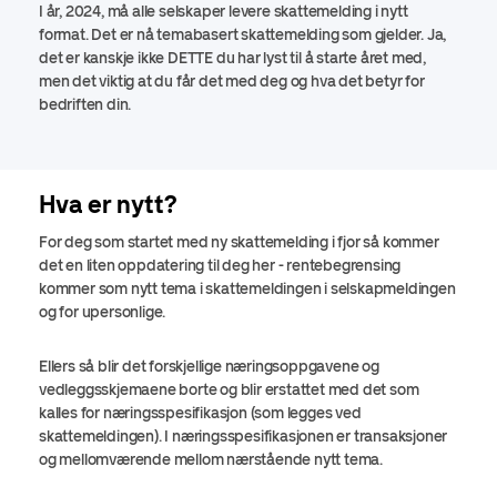
I år, 2024, må alle selskaper levere skattemelding i nytt
format. Det er nå temabasert skattemelding som gjelder. Ja,
det er kanskje ikke DETTE du har lyst til å starte året med,
men det viktig at du får det med deg og hva det betyr for
bedriften din.
Hva er nytt?
For deg som startet med ny skattemelding i fjor så kommer
det en liten oppdatering til deg her - rentebegrensing
kommer som nytt tema i skattemeldingen i selskapmeldingen
og for upersonlige.
Ellers så blir det forskjellige næringsoppgavene og
vedleggsskjemaene borte og blir erstattet med det som
kalles for næringsspesifikasjon (som legges ved
skattemeldingen). I næringsspesifikasjonen er transaksjoner
og mellomværende mellom nærstående nytt tema.