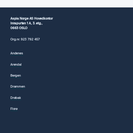
Aspia Norge AS Hovedkontor
Innspurten 1 A, 3. etg.,
0663 OSLO
Org.nr.
923 792
457
Andenes
Arendal
Bergen
Drammen
Drøbak
Florø