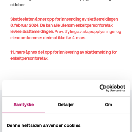
oktober.
Skatteetaten åpner opp for innsending av skattemeldingen
8. februar 2024. Da kan alle utenom enkeltpersonforetak
levere skattemeldingen.
Pre-utfylling av aksjeopplysninger og
eiendom kommer derimot ikke før 4. mars.
11. mars åpnes det opp for innlevering av skattemelding for
enkeltpersonforetak.
Trenger du hjelp med
Samtykke
Detaljer
Om
årsoppgjøret? Ta kontakt!
Denne nettsiden anvender cookies