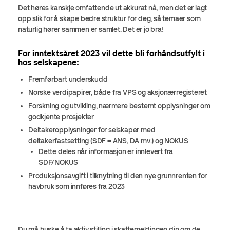
Det høres kanskje omfattende ut akkurat nå, men det er lagt
opp slik for å skape bedre struktur for deg, så temaer som
naturlig hører sammen er samlet. Det er jo bra!
For inntektsåret 2023 vil dette bli forhåndsutfylt i
hos selskapene:
Fremførbart underskudd
Norske verdipapirer, både fra VPS og aksjonærregisteret
Forskning og utvikling, nærmere bestemt opplysninger om
godkjente prosjekter
Deltakeropplysninger for selskaper med
deltakerfastsetting (SDF = ANS, DA mv.) og NOKUS
Dette deles når informasjon er innlevert fra
SDF/NOKUS
Produksjonsavgift i tilknytning til den nye grunnrenten for
havbruk som innføres fra 2023
Du må huske å ta aktiv stilling i skattemeldingen din om de