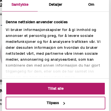
Kjøregodtgjørelse: her er satsene for
Samtykke
Detaljer
Om
2025
Hvordan skal du beregne satsene riktig? Her har du svaret.
Denne nettsiden anvender cookies
Les mer
Vi bruker informasjonskapsler for å gi innhold og
annonser et personlig preg, for å levere sosiale
mediefunksjoner og for å analysere trafikken vår. Vi
deler dessuten informasjon om hvordan du bruker
nettstedet vårt, med partnerne våre innen sosiale
medier, annonsering og analysearbeid, som kan
kombinere den med annen informasjon du har gjort
tilgjengelig for dem, eller som de har samlet inn
gjennom din bruk av tjenestene deres.
BLOGG
08.01.2025
Tillat alle
MVA 2025: Her er fristene
Har du kontroll på når momsen skal leveres? Vi har oppsummert
Tilpass
fristene.