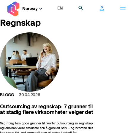
Hopp
EN
Søk
Norway
til
hovedinnhold
Regnskap
BLOGG
30.04.2026
Outsourcing av regnskap: 7 grunner til
at stadig flere virksomheter velger det
Vi gir deg fem gode grunner til hvorfor outsourcing av regnskap
og lønn kan være smartere enn å gjøre alt selv – og hvordan det
kan spare tid, redusere risiko og gi bedre kontroll for