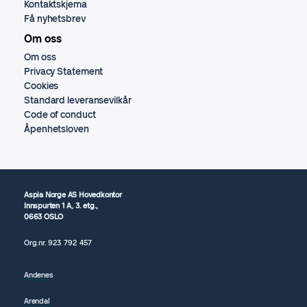
Kontaktskjema
Få nyhetsbrev
Om oss
Om oss
Privacy Statement
Cookies
Standard leveransevilkår
Code of conduct
Åpenhetsloven
Aspia Norge AS Hovedkontor
Innspurten 1 A, 3. etg.,
0663 OSLO
Org.nr.
923 792
457
Andenes
Arendal