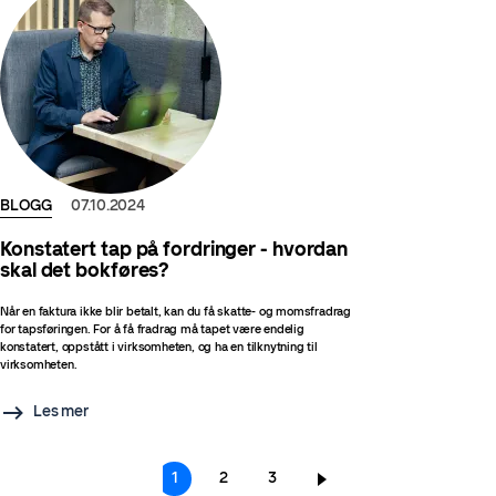
BLOGG
07.10.2024
Konstatert tap på fordringer - hvordan
skal det bokføres?
Når en faktura ikke blir betalt, kan du få skatte- og momsfradrag
for tapsføringen. For å få fradrag må tapet være endelig
konstatert, oppstått i virksomheten, og ha en tilknytning til
virksomheten.
Les mer
Sider
Nåværende
1
Page
2
Page
3
side