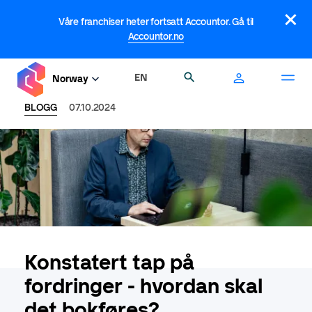
Hopp
×
til
Våre franchiser heter fortsatt Accountor. Gå til
hovedinnhold
Accountor.no
EN
Søk
Norway
BLOGG
07.10.2024
Konstatert tap på
fordringer - hvordan skal
det bokføres?