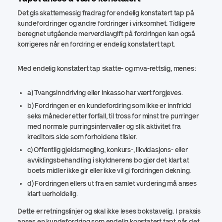
Det gis skattemessig fradrag for endelig konstatert tap på
kundefordringer og andre fordringer i virksomhet. Tidligere
beregnet utgående merverdiavgift på fordringen kan også
korrigeres når en fordring er endelig konstatert tapt.
Med endelig konstatert tap skatte- og mva-rettslig, menes:
a) Tvangsinndriving eller inkasso har vært forgjeves.
b) Fordringen er en kundefordring som ikke er innfridd
seks måneder etter forfall, til tross for minst tre purringer
med normale purringsintervaller og slik aktivitet fra
kreditors side som forholdene tilsier.
c) Offentlig gjeldsmegling, konkurs-, likvidasjons- eller
avviklingsbehandling i skyldnerens bo gjør det klart at
boets midler ikke gir eller ikke vil gi fordringen dekning.
d) Fordringen ellers ut fra en samlet vurdering må anses
klart uerholdelig.
Dette er retningslinjer og skal ikke leses bokstavelig. I praksis
anses en kundefordring som endelig konstatert tapt når det