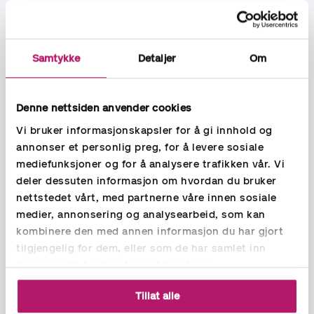
Konvertering av fordringer til aksjekapital
Virkelig verdi av fordringen skal legges til grunn ved
konvertering av fordring til aksjekapital. Resterende fordring
Samtykke
Detaljer
Om
anses som tap.
Avsetning tap på krav kontra konstatert tap
på krav
Denne nettsiden anvender cookies
Kravet må ha oppstått i næringen. Det kan være problemer
Vi bruker informasjonskapsler for å gi innhold og
med fradrag hvis for eksempel lån til andre ikke anses som en
annonser et personlig preg, for å levere sosiale
del av næringsdriften.
mediefunksjoner og for å analysere trafikken vår. Vi
deler dessuten informasjon om hvordan du bruker
nettstedet vårt, med partnerne våre innen sosiale
medier, annonsering og analysearbeid, som kan
kombinere den med annen informasjon du har gjort
tilgjengelig for dem, eller som de har samlet inn
gjennom din bruk av tjenestene deres.
Tillat alle