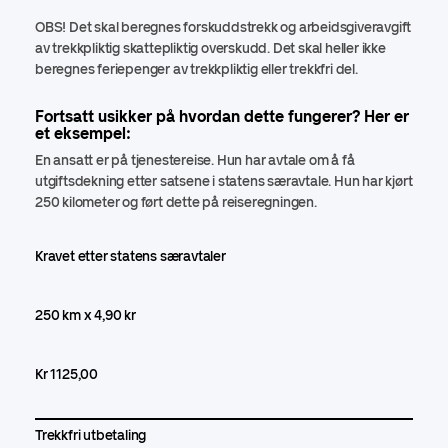
OBS! Det skal beregnes forskuddstrekk og arbeidsgiveravgift
av trekkpliktig skattepliktig overskudd. Det skal heller ikke
beregnes feriepenger av trekkpliktig eller trekkfri del.
Fortsatt usikker på hvordan dette fungerer? Her er
et eksempel:
En ansatt er på tjenestereise. Hun har avtale om å få
utgiftsdekning etter satsene i statens særavtale. Hun har kjørt
250 kilometer og ført dette på reiseregningen.
Kravet etter statens særavtaler
250 km x 4,90 kr
Kr 1125,00
Trekkfri utbetaling