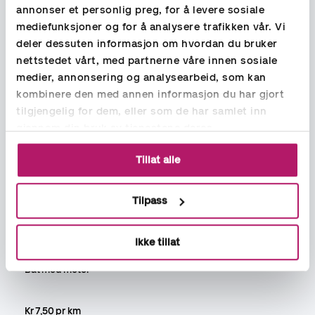
Andre tillegg til
annonser et personlig preg, for å levere sosiale
kjøregodtgjørelsen
mediefunksjoner og for å analysere trafikken vår. Vi
deler dessuten informasjon om hvordan du bruker
Kjøring med andre transportmidler etter statens særavtaler
nettstedet vårt, med partnerne våre innen sosiale
er skattefritt når man følger statens satser.
medier, annonsering og analysearbeid, som kan
kombinere den med annen informasjon du har gjort
Motorsykkel over 125 cc
tilgjengelig for dem, eller som de har samlet inn
gjennom din bruk av tjenestene deres.
Kr 2,95 pr km
Tillat alle
Snøscooter og ATV
Tilpass
Kr 10,00 pr km
Ikke tillat
Båt med motor
Kr 7,50 pr km