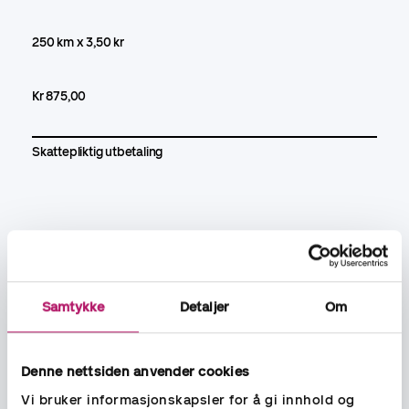
250 km x 3,50 kr
Kr 875,00
Skattepliktig utbetaling
Kr 350,00
Samtykke
Detaljer
Om
Den ansatte har krav på kr 1125 utbetalt. Av disse kan kr 875
utbetales trekkfritt. Kr 350 er trekkpliktig og skal inngå i
grunnlaget for betaling av arbeidsgiveravgift.
Denne nettsiden anvender cookies
Vi bruker informasjonskapsler for å gi innhold og