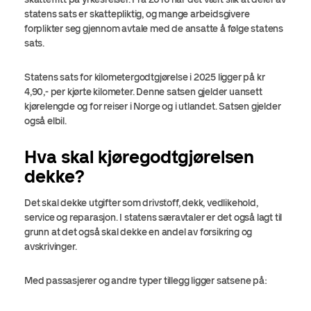
statens sats er skattepliktig, og mange arbeidsgivere
forplikter seg gjennom avtale med de ansatte å følge statens
sats.
Statens sats for kilometergodtgjørelse i 2025 ligger på kr
4,90,- per kjørte kilometer. Denne satsen gjelder uansett
kjørelengde og for reiser i Norge og i utlandet. Satsen gjelder
også elbil.
Hva skal kjøregodtgjørelsen
dekke?
Det skal dekke utgifter som drivstoff, dekk, vedlikehold,
service og reparasjon. I statens særavtaler er det også lagt til
grunn at det også skal dekke en andel av forsikring og
avskrivinger.
Med passasjerer og andre typer tillegg ligger satsene på: