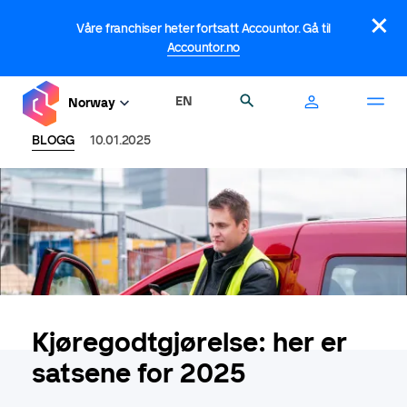
Hopp
×
til
Våre franchiser heter fortsatt Accountor. Gå til
hovedinnhold
Accountor.no
EN
Søk
Norway
BLOGG
10.01.2025
Kjøregodtgjørelse: her er
satsene for 2025