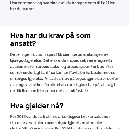
Hva er satsene og hvordan skal du beregne dem riktig? Her
har du svaret.
Hva har du krav på som
ansatt?
Det er ingen lov som spesifikk sier noe om dekningen av
kjøregodtgjørelse. Dette skal da i hovedsak være regulert i
avtalen mellom arbeidstaker og arbeidsgiver. For bedrifter
som er underlagt tariff, så kan tariffavtalen ha bestemmelser
om bilgodtgjørelse. Ansattes krav på bilgodtgjørelse vil derfor
avhenge av hvilken forpliktelse arbeidsgiver har påtatt seg i
de tilfeller man ikke er bundet av tariffavtale.
Hva gjelder nå?
Før 2016 var det slik at hvis arbeidsgiver brukte satsene i
statens særavtaler, kunne bilgodtgjørelsen utbetales
skattefritt på yrkesreiser. Fra 2016 har det vært slik at deler av