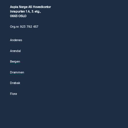
Aspia Norge AS Hovedkontor
Innspurten 1 A, 3. etg.,
0663 OSLO
Org.nr.
923 792
457
Andenes
Arendal
Bergen
Drammen
Drøbak
Florø