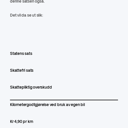
denne satsen også.
Det vil da se ut slik:
Statens sats
Skattefri sats
Skattepliktig overskudd
Kilometergodtgjørelse ved bruk av egen bil
Kr 4,90 pr km