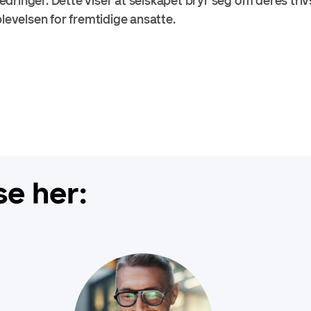
rbedringer. Dette viser at selskapet bryr seg om deres trivs
plevelsen for fremtidige ansatte.
se her: