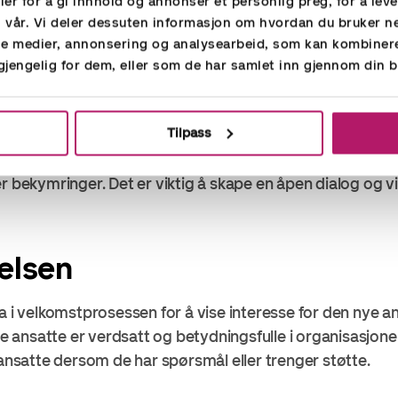
er for å gi innhold og annonser et personlig preg, for å lev
ster for oppgaver. Klar kommunikasjon om forventninger vi
n vår. Vi deler dessuten informasjon om hvordan du bruker n
het og vil hjelpe den nye ansatte til å få en klar retning f
ale medier, annonsering og analysearbeid, som kan kombine
lgjengelig for dem, eller som de har samlet inn gjennom din b
nlig
Tilpass
d den nye ansatte i løpet av de første ukene for å følge
tte. Dette kan gjøres gjennom ukentlige eller månedlige 
r bekymringer. Det er viktig å skape en åpen dialog og v
delsen
a i velkomstprosessen for å vise interesse for den nye a
lle ansatte er verdsatt og betydningsfulle i organisasjo
 ansatte dersom de har spørsmål eller trenger støtte.