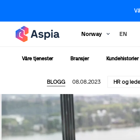
Hopp
Vå
til
hovedinnhold
EN
Norway
Våre tjenester
Bransjer
Kundehistorier
BLOGG
08.08.2023
HR og lede