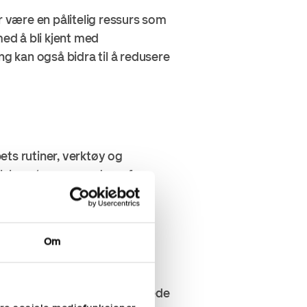
 være en pålitelig ressurs som
med å bli kjent med
ng kan også bidra til å redusere
pets rutiner, verktøy og
lskapet, og prosedyrer for
le og erfaring, og den bør
Om
er. Diskuter mål og forventede