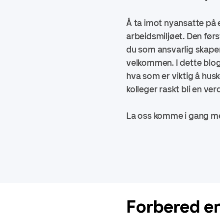
Å ta imot nyansatte på e
arbeidsmiljøet. Den før
du som ansvarlig skaper
velkommen. I dette blog
hva som er viktig å husk
kolleger raskt bli en ver
La oss komme i gang med
Forbered e