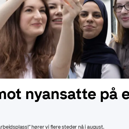
mot nyansatte på 
rbeidsplass!" hører vi flere steder nå i august.