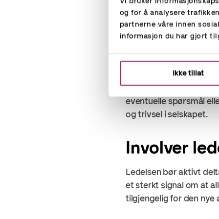
Vi bruker informasjonskapsl
resultater, samt tidsfri
og for å analysere trafikke
misforståelser og usikker
partnerne våre innen sosi
informasjon du har gjort ti
Følg opp jev
Ikke tillat
Hold jevnlig kontakt me
trenger ytterligere stø
eventuelle spørsmål elle
og trivsel i selskapet.
Involver le
Ledelsen bør aktivt delt
et sterkt signal om at a
tilgjengelig for den nye