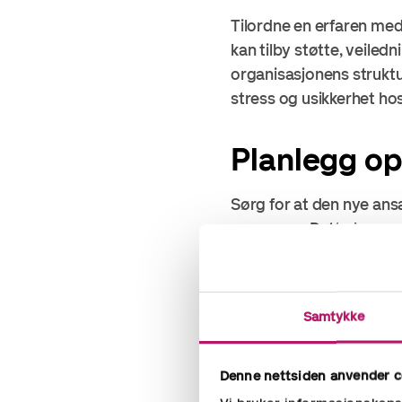
Tilordne en erfaren me
kan tilby støtte, veiled
organisasjonens struktur
stress og usikkerhet hos
Planlegg op
Sørg for at den nye ansa
prosesser. Dette kan om
rapportering og kommuni
inkludere muligheter for
Samtykke
Gi tydelige
Denne nettsiden anvender c
Kommuniser klart hva s