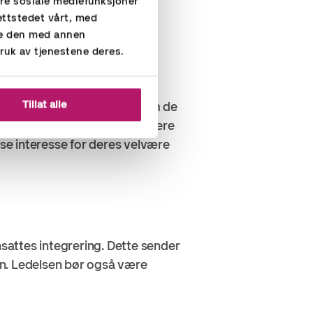
ere sosiale mediefunksjoner
l bidra til å unngå
ettstedet vårt, med
or sitt arbeid
re den med annen
ruk av tjenestene deres.
Tillat alle
 opp hvordan de har det og om de
oppfølgingsmøter for å diskutere
ise interesse for deres velvære
nsattes integrering. Dette sender
nen. Ledelsen bør også være