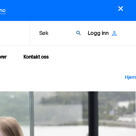
×
.no
Søk
Logg inn
rer
Kontakt oss
N
Hjem