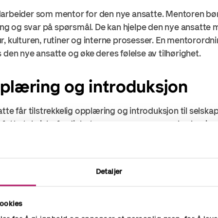
darbeider som mentor for den nye ansatte. Mentoren bør
ning og svar på spørsmål. De kan hjelpe den nye ansatte 
, kulturen, rutiner og interne prosesser. En mentorordni
 den nye ansatte og øke deres følelse av tilhørighet.
plæring og introduksjon
tte får tilstrekkelig opplæring og introduksjon til selska
fatte tekniske ferdigheter, programvare som brukes i se
kasjon. Opplæringen bør tilpasses den nye ansattes rol
 praktisk læring og skygging av erfarne kollegaer.
Detaljer
 forventninger
ookies
om forventes av den nye ansattes rolle og ansvarsområd