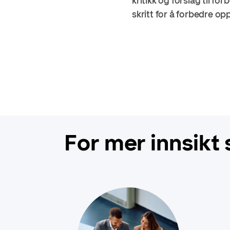
kritikk og forslag til fo
skritt for å forbedre op
For mer innsikt 