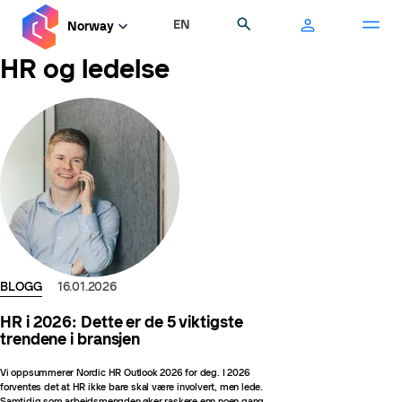
Hopp
EN
Søk
Norway
til
hovedinnhold
HR og ledelse
BLOGG
16.01.2026
HR i 2026: Dette er de 5 viktigste
trendene i bransjen
Vi oppsummerer Nordic HR Outlook 2026 for deg. I 2026
forventes det at HR ikke bare skal være involvert, men lede.
Samtidig som arbeidsmengden øker raskere enn noen gang.