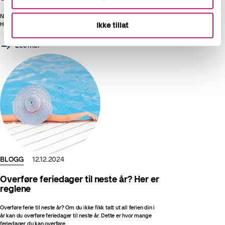
Når er helligdagene i 2026, hvilke dager har arbeidstakere fri?
Ikke tillat
Her er oversikten over røde dager i 2026
Les mer
BLOGG
12.12.2024
Overføre feriedager til neste år? Her er
reglene
Overføre ferie til neste år? Om du ikke fikk tatt ut all ferien din i
år kan du overføre feriedager til neste år. Dette er hvor mange
feriedager du kan overføre