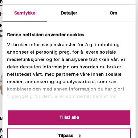
BLOGG
22.01.2025
Samtykke
Detaljer
Om
Hvordan få ned sykefraværet i 2025
Hvilke forventninger har arbeidsgiver til en ansatt som blir syk,
og hva forventer den ansatte av sin arbeidsgiver? Dykk dypere
Denne nettsiden anvender cookies
inn i hvordan din bedrift kan redusere sykefraværet.
Vi bruker informasjonskapsler for å gi innhold og
Les mer
annonser et personlig preg, for å levere sosiale
mediefunksjoner og for å analysere trafikken vår. Vi
deler dessuten informasjon om hvordan du bruker
nettstedet vårt, med partnerne våre innen sosiale
medier, annonsering og analysearbeid, som kan
kombinere den med annen informasjon du har gjort
tilgjengelig for dem, eller som de har samlet inn
gjennom din bruk av tjenestene deres.
Tillat alle
BLOGG
05.01.2025
Når er helligdagene i 2026? Her er
Tilpass
oversikten