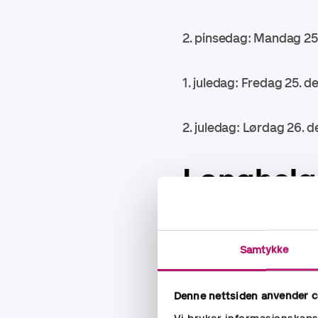
2. pinsedag: Mandag 25
1. juledag: Fredag 25. 
2. juledag: Lørdag 26.
Langhelg
1. mai: Faller på en fred
Samtykke
Kristi himmelfartsdag: 
Denne nettsiden anvender c
Jul: Første juledag er 