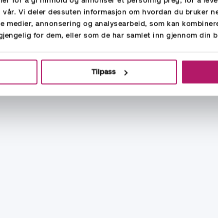
er for å gi innhold og annonser et personlig preg, for å lev
n vår. Vi deler dessuten informasjon om hvordan du bruker n
ale medier, annonsering og analysearbeid, som kan kombine
lgjengelig for dem, eller som de har samlet inn gjennom din b
Tilpass