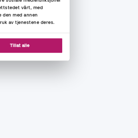
ere sosiale mediefunksjoner
ettstedet vårt, med
re den med annen
ruk av tjenestene deres.
Tillat alle