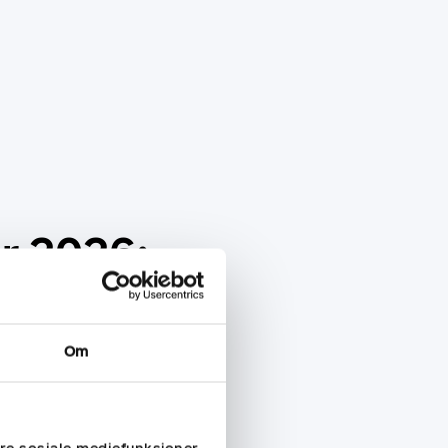
r 2026:
Om
dag.