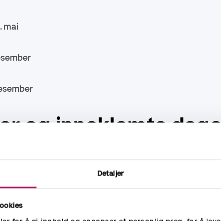
. mai
desember
 desember
er og inneklemte dage
ag (langhelg).
Detaljer
Torsdag 14. mai. Fredag 15. mai er en populær inneklemt 
ookies
fredag 25. desember