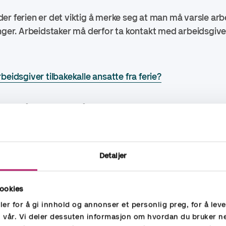
er ferien er det viktig å merke seg at man må varsle arb
enger. Arbeidstaker må derfor ta kontakt med arbeidsgiv
beidsgiver tilbakekalle ansatte fra ferie?
erien avvikles: Kan kreve at
kal avvikles, kan arbeidstaker kreve at ferien utsettes. Fo
Detaljer
r være oppfylt:
ookies
ette krav om å utsette ferien senest siste arbeidsdag fø
er for å gi innhold og annonser et personlig preg, for å lev
itt 100% arbeidsufør. Dersom arbeidstaker er delvis sykem
n vår. Vi deler dessuten informasjon om hvordan du bruker n