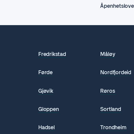
Åpenhetslov
Fredrikstad
Måløy
Førde
Nordfjordeid
Gjøvik
Røros
n
Gloppen
Sortland
Hadsel
Trondheim