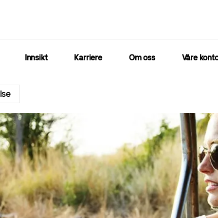
Innsikt
Karriere
Om oss
Våre konto
lse