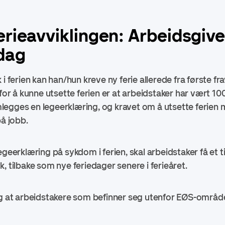
erieavviklingen: Arbeidsgiv
dag
 i ferien kan han/hun kreve ny ferie allerede fra første fr
for å kunne utsette ferien er at arbeidstaker har vært 100 
remlegges en legeerklæring, og kravet om å utsette ferien
på jobb.
egeerklæring på sykdom i ferien, skal arbeidstaker få et 
, tilbake som nye feriedager senere i ferieåret.
g at arbeidstakere som befinner seg utenfor EØS-området 