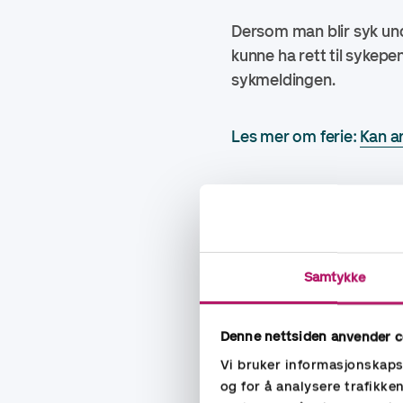
Dersom man blir syk und
kunne ha rett til sykep
sykmeldingen.
Les mer om ferie:
Kan ar
Sykdom før f
utsettes
Blir man syk før ferien s
Samtykke
dette må følgende vilkå
Denne nettsiden anvender c
Arbeidstaker må frems
Vi bruker informasjonskapsl
Arbeidstaker må ha bl
og for å analysere trafikke