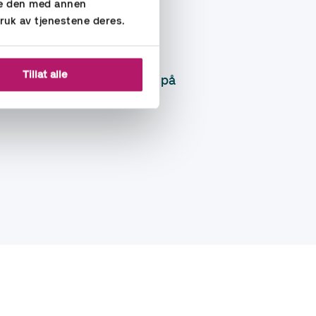
re den med annen
ruk av tjenestene deres.
res sammen med kravet om
Tillat alle
bedrift
. Vi er alltid oppdatert på