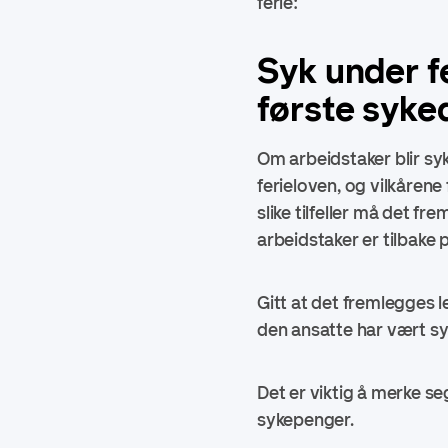
ferie:
Syk under f
første syke
Om arbeidstaker blir syk
ferieloven, og vilkårene 
slike tilfeller må det f
arbeidstaker er tilbake 
Gitt at det fremlegges l
den ansatte har vært syk
Det er viktig å merke se
sykepenger.