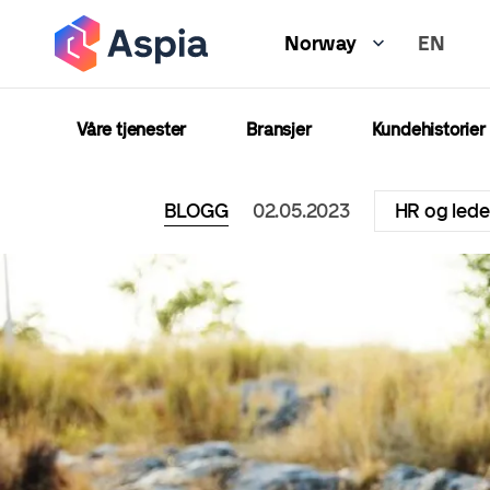
Hopp
EN
til
Norway
hovedinnhold
Våre tjenester
Bransjer
Kundehistorier
BLOGG
02.05.2023
HR og lede