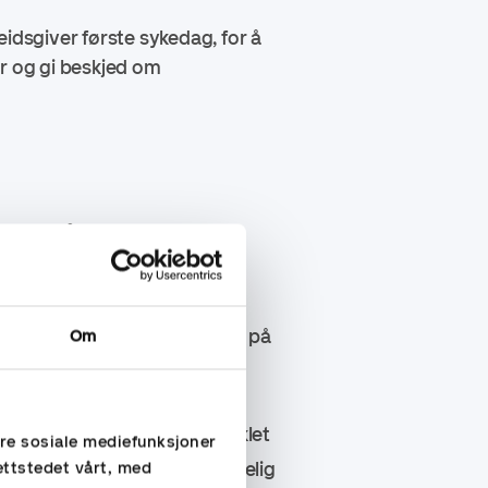
eidsgiver første sykedag, for å
er og gi beskjed om
 ferien
r at arbeidstaker skal ha krav på
Om
r ferien skulle ha vært avviklet
ere sosiale mediefunksjoner
eldt, er ikke dette tilstrekkelig
ettstedet vårt, med