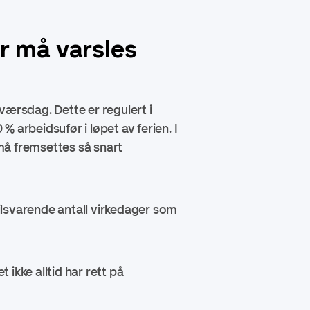
er må varsles
aværsdag. Dette er regulert i
% arbeidsufør i løpet av ferien. I
 må fremsettes så snart
tilsvarende antall virkedager som
ikke alltid har rett på