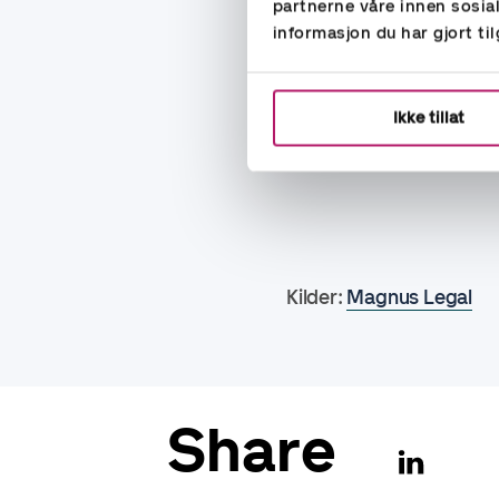
partnerne våre innen sosi
for å kreve utsettelse
informasjon du har gjort ti
Legeerklæring må le
utsettelse av ferien s
Ikke tillat
Ta kontakt med oss i A
gjeldende lover og regler,
Kilder:
Magnus Legal
Share