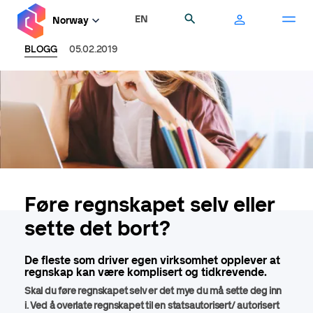
Hopp
EN
Søk
Norway
til
hovedinnhold
BLOGG
05.02.2019
Føre regnskapet selv eller
sette det bort?
De fleste som driver egen virksomhet opplever at
regnskap kan være komplisert og tidkrevende.
Skal du føre regnskapet selv er det mye du må sette deg inn
i. Ved å overlate regnskapet til en statsautorisert/ autorisert