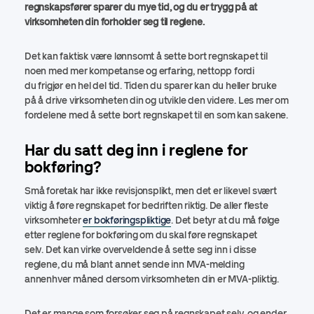
regnskapsfører sparer du mye tid, og du er trygg på at
virksomheten din forholder seg til reglene.
Det kan faktisk være lønnsomt å sette bort regnskapet til
noen med mer kompetanse og erfaring, nettopp fordi
du frigjør en hel del tid. Tiden du sparer kan du heller bruke
på å drive virksomheten din og utvikle den videre. Les mer om
fordelene med å sette bort regnskapet til en som kan sakene.
Har du satt deg inn i reglene for
bokføring?
Små foretak har ikke revisjonsplikt, men det er likevel svært
viktig å føre regnskapet for bedriften riktig. De aller fleste
virksomheter
er bokføringspliktige
. Det betyr at du må følge
etter reglene for bokføring om du skal føre regnskapet
selv. Det kan virke overveldende å sette seg inn i disse
reglene, du må blant annet sende inn MVA-melding
annenhver måned dersom virksomheten din er MVA-pliktig.
Det er mange som forsøker seg på regnskapet selv, og ender