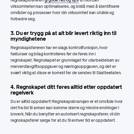
regnskapsføreren
gi gode råd og tips
til hvordan
virksomheten kan optimaliseres, og bistå med å identifisere
områder og prosesser hvor din virksomhet kan utvikle og
forbedre seg.
3. Du er trygg på at alt blir levert riktig inn til
myndighetene
Regnskapsføreren har en slags kontrollfunksjon, hvor
fakturaer og bilag kontrolleres før de føres inn i
regnskapet. Regnskapet er grunnlaget for utarbeidelsen av
merverdiavgiftsoppgaver og næringsoppgaven, og det er
svært viktig at disse er korrekt før de sendes til Skatteetaten.
4. Regnskapet ditt føres alltid etter oppdatert
regelverk
Du er alltid oppdatert! Regnskapsbransjen er et område hvor
det fra tid til annen kan komme større og mindre endringer i
lovverk. Når du benytter en autorisert regnskapsfører, vil din
regnskapsfører sørge for at du til enhver tid er oppdatert.