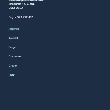
Aspia Norge AS Hovedkontor
Innspurten 1 A, 3. etg.,
0663 OSLO
Org.nr.
923 792
457
Andenes
Arendal
Bergen
Drammen
Drøbak
Florø