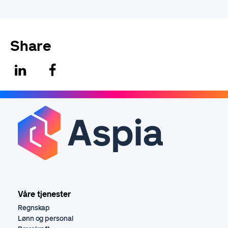
Share
Våre tjenester
Regnskap
Lønn og personal