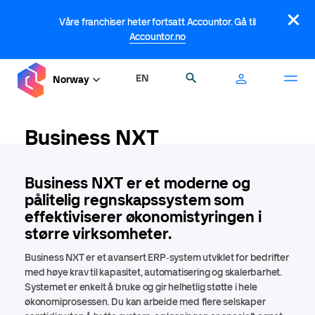
Hopp
×
til
Våre franchiser heter fortsatt Accountor. Gå til
hovedinnhold
Accountor.no
EN
Søk
Norway
Business NXT
Business NXT er et moderne og
pålitelig regnskapssystem som
effektiviserer økonomistyringen i
større virksomheter.
Business NXT er et avansert ERP‑system utviklet for bedrifter
med høye krav til kapasitet, automatisering og skalerbarhet.
Systemet er enkelt å bruke og gir helhetlig støtte i hele
økonomiprosessen. Du kan arbeide med flere selskaper