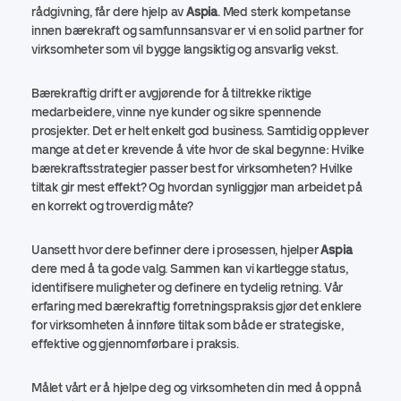
rådgivning, får dere hjelp av
Aspia
. Med sterk kompetanse
innen bærekraft og samfunnsansvar er vi en solid partner for
virksomheter som vil bygge langsiktig og ansvarlig vekst.
Bærekraftig drift er avgjørende for å tiltrekke riktige
medarbeidere, vinne nye kunder og sikre spennende
prosjekter. Det er helt enkelt god business. Samtidig opplever
mange at det er krevende å vite hvor de skal begynne: Hvilke
bærekraftsstrategier passer best for virksomheten? Hvilke
tiltak gir mest effekt? Og hvordan synliggjør man arbeidet på
en korrekt og troverdig måte?
Uansett hvor dere befinner dere i prosessen, hjelper
Aspia
dere med å ta gode valg. Sammen kan vi kartlegge status,
identifisere muligheter og definere en tydelig retning. Vår
erfaring med bærekraftig forretningspraksis gjør det enklere
for virksomheten å innføre tiltak som både er strategiske,
effektive og gjennomførbare i praksis.
Målet vårt er å hjelpe deg og virksomheten din med å oppnå