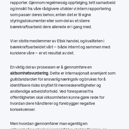
rapporter. Gjennom regelmessig oppfølging, tett samarbeid
og innsikt fra våre rådgivere utvikler vi intern rapportering
som passer deres behov, enten det er til egne
styringsdokumenter eller som del av et større
bærekraftsarbeid dere allerede er i gang med.
Vi er stolte medlemmer av Etisk handel, og kvaliteten i
bærekraftsarbeidet vårt – både internt og sammen med
kundene våre – er et resultat av det.
En viktig del av prosessen er å gjennomføre en
aktsomhetsvurdering
. Dette er internasjonalt anerkjent som
gullstandarden
for ansvarlig næringsliv og brukes for å
identifisere risiko knyttet til menneskerettigheter og
anstendige arbeidsforhold. Ved forespørsel fra
offentligheten skal virksomheten kunne gjøre rede for
hvordan dere håndterer og forebygger negative
konsekvenser.
Men hvordan gjennomfører man egentlig en