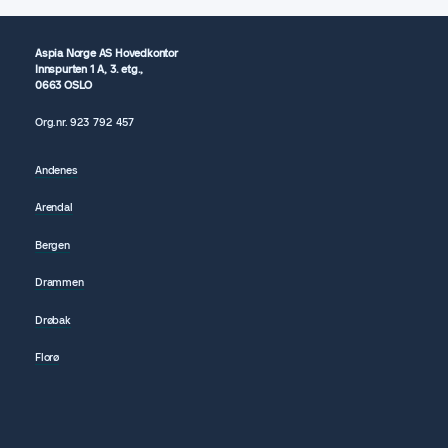
Aspia Norge AS Hovedkontor
Innspurten 1 A, 3. etg.,
0663 OSLO
Org.nr.
923 792
457
Andenes
Arendal
Bergen
Drammen
Drøbak
Florø