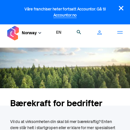
Hopp
×
til
Våre franchiser heter fortsatt Accountor. Gå til
hovedinnhold
Accountor.no
EN
Søk
Norway
Bærekraft for bedrifter
Vil du at virksomheten din skal bli mer bærekraftig? Enten
dere står helt i startgropen eller er klare for mer spesialisert