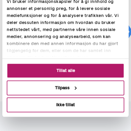
Vi bruker informasjonskapsler for å gi innhold og
annonser et personlig preg, for å levere sosiale
mediefunksjoner og for å analysere trafikken vår. Vi
deler dessuten informasjon om hvordan du bruker
nettstedet vårt, med partnerne våre innen sosiale
Åpenhetsloven
Bæ
medier, annonsering og analysearbeid, som kan
I juli 2022 trådde åpenhetsloven i kraft for norske
Selv 
kombinere den med annen informasjon du har gjort
virksomheter. Dette innebærer at norske virksomheter
bærek
tilgjengelig for dem, eller som de har samlet inn
må gjennomføre aktsomhetsvurderinger for
det. 
verdikjedene til varer og tjenester de produserer.
vikti
gjennom din bruk av tjenestene deres.
Vis v
Les hvilken betydning det har for din
Tillat alle
virksomhet
Tilpass
Ikke tillat
La oss ta en prat.