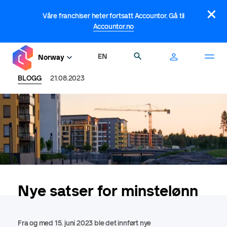
Hopp
×
til
Våre franchiser heter fortsatt Accountor. Gå til
hovedinnhold
Accountor.no
EN
Søk
Norway
BLOGG
21.08.2023
Nye satser for minstelønn
Fra og med 15. juni 2023 ble det innført nye