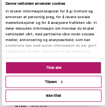
Denne nettsiden anvender cookies
Cyberangrep i sommer: Slik beskytter
Vi bruker informasjonskapsler for å gi innhold og
du bedriften din før ferien
annonser et personlig preg, for å levere sosiale
mediefunksjoner og for å analysere trafikken vår. Vi
Sommeren er høysesong for cyberangrep. Lær hvordan du sikrer
bedriften din med en enkel sjekkliste fra en sikkerhetsekspert –
deler dessuten informasjon om hvordan du bruker
før du drar på ferie.
nettstedet vårt, med partnerne våre innen sosiale
medier, annonsering og analysearbeid, som kan
Les mer
kombinere den med annen informasjon du har gjort
tilgjengelig for dem, eller som de har samlet inn
gjennom din bruk av tjenestene deres.
Tillat alle
Tilpass
Ikke tillat
BLOGG
16.06.2026