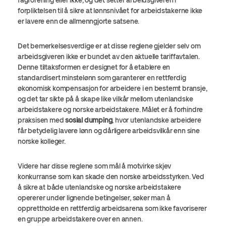
fagforening eller ikke, og det setter arbeidsgiveren i
forpliktelsen til å sikre at lønnsnivået for arbeidstakerne ikke
er lavere enn de allmenngjorte satsene.
Det bemerkelsesverdige er at disse reglene gjelder selv om
arbeidsgiveren ikke er bundet av den aktuelle tariffavtalen.
Denne tiltaksformen er designet for å etablere en
standardisert minstelønn som garanterer en rettferdig
økonomisk kompensasjon for arbeidere i en bestemt bransje,
og det tar sikte på å skape like vilkår mellom utenlandske
arbeidstakere og norske arbeidstakere. Målet er å forhindre
praksisen med
sosial dumping
, hvor utenlandske arbeidere
får betydelig lavere lønn og dårligere arbeidsvilkår enn sine
norske kolleger.
Videre har disse reglene som mål å motvirke skjev
konkurranse som kan skade den norske arbeidsstyrken. Ved
å sikre at både utenlandske og norske arbeidstakere
opererer under lignende betingelser, søker man å
opprettholde en rettferdig arbeidsarena som ikke favoriserer
en gruppe arbeidstakere over en annen.