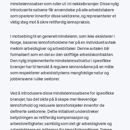
minstelønnssatser som ruller ut i ni nøkkelbransjer. Disse nylig
introduserte satsene får anvendelse på alle arbeidstakere
som opererer innenfor disse sektorene, og representerer et
viktig steg mot å sikre rettferdig lønnspraksis.
I motsetning til en generell minstelønn, som ikke eksisterer i
Norge, baseres lønnsforholdene her på en individuell avtale
mellom arbeidsgiver og arbeidstaker. Denne avtalen blir
formalisert som en del av den skriftlige arbeidskontrakten.
Den nylig implementerte minstelønnsstruktur i spesifikke
bransjer har til hensikt å regulere lønnsnivåene på en måte
som respekterer arbeidsstyrkens mangfoldige natur og
jobbkravene i ulike sektorer.
Ved å introdusere disse minstelønnssatsene for spesifikke
bransjer, tas det sikte på å skape mer likeverdige
lønnsforhold og redusere lønnsforskjeller innenfor de
definerte sektorene. Dette initiativet understreker
betydningen av rettferdig kompensasjon og
arbeidsrettigheter, samtidig som det gir arbeidsgivere og
arbeidstakere en rettesnor for lønnsforhandlinger. Denne