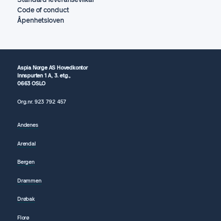
Code of conduct
Åpenhetsloven
Aspia Norge AS Hovedkontor
Innspurten 1 A, 3. etg.,
0663 OSLO
Org.nr.
923 792
457
Andenes
Arendal
Bergen
Drammen
Drøbak
Florø