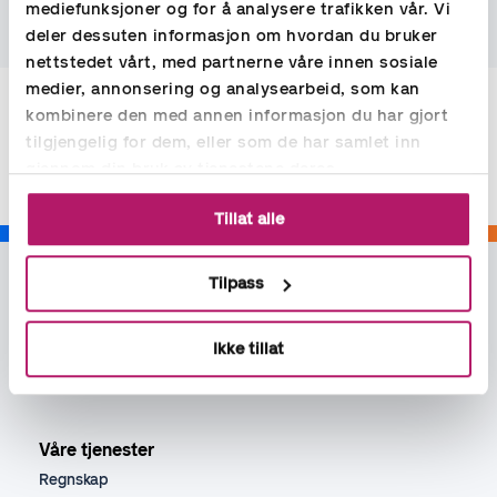
Mariann.Nilsskog@accountor.n
mediefunksjoner og for å analysere trafikken vår. Vi
deler dessuten informasjon om hvordan du bruker
nettstedet vårt, med partnerne våre innen sosiale
medier, annonsering og analysearbeid, som kan
kombinere den med annen informasjon du har gjort
Share
tilgjengelig for dem, eller som de har samlet inn
gjennom din bruk av tjenestene deres.
Tillat alle
Tilpass
Ikke tillat
Våre tjenester
Regnskap