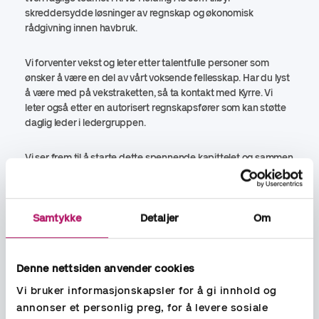
skreddersydde løsninger av regnskap og økonomisk
rådgivning innen havbruk.
Vi forventer vekst og leter etter talentfulle personer som
ønsker å være en del av vårt voksende fellesskap. Har du lyst
å være med på vekstraketten, så ta kontakt med Kyrre. Vi
leter også etter en autorisert regnskapsfører som kan støtte
daglig leder i ledergruppen.
Vi ser frem til å starte dette spennende kapittelet og sammen
utvikle det spennende næringslivet her.
Samtykke
Detaljer
Om
Vil du bli med på laget?
Denne nettsiden anvender cookies
Ta kontakt med:
Vi bruker informasjonskapsler for å gi innhold og
kyrre.bilben@accountor.no
annonser et personlig preg, for å levere sosiale