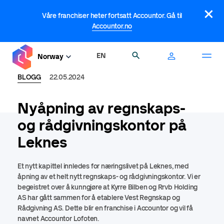
Hopp
×
til
Våre franchiser heter fortsatt Accountor. Gå til
hovedinnhold
Accountor.no
EN
Søk
Norway
BLOGG
22.05.2024
Nyåpning av regnskaps-
og rådgivningskontor på
Leknes
Et nytt kapittel innledes for næringslivet på Leknes, med
åpning av et helt nytt regnskaps- og rådgivningskontor. Vi er
begeistret over å kunngjøre at Kyrre Bilben og Rrvb Holding
AS har gått sammen for å etablere Vest Regnskap og
Rådgivning AS. Dette blir en franchise i Accountor og vil få
navnet Accountor Lofoten.