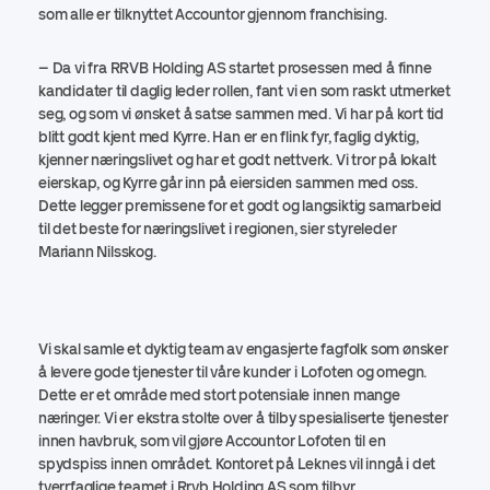
som alle er tilknyttet Accountor gjennom franchising.
– Da vi fra RRVB Holding AS startet prosessen med å finne
kandidater til daglig leder rollen, fant vi en som raskt utmerket
seg, og som vi ønsket å satse sammen med. Vi har på kort tid
blitt godt kjent med Kyrre. Han er en flink fyr, faglig dyktig,
kjenner næringslivet og har et godt nettverk. Vi tror på lokalt
eierskap, og Kyrre går inn på eiersiden sammen med oss.
Dette legger premissene for et godt og langsiktig samarbeid
til det beste for næringslivet i regionen, sier styreleder
Mariann Nilsskog.
Vi skal samle et dyktig team av engasjerte fagfolk som ønsker
å levere gode tjenester til våre kunder i Lofoten og omegn.
Dette er et område med stort potensiale innen mange
næringer. Vi er ekstra stolte over å tilby spesialiserte tjenester
innen havbruk, som vil gjøre Accountor Lofoten til en
spydspiss innen området. Kontoret på Leknes vil inngå i det
tverrfaglige teamet i Rrvb Holding AS som tilbyr