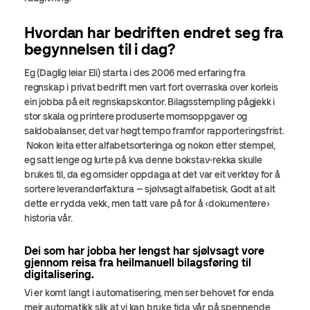
Hvordan har bedriften endret seg fra
begynnelsen til i dag?
Eg (Daglig leiar Eli) starta i des 2006 med erfaring fra
regnskap i privat bedrift men vart fort overraska over korleis
ein jobba på eit regnskapskontor. Bilagsstempling pågjekk i
stor skala og printere produserte momsoppgaver og
saldobalanser, det var høgt tempo framfor rapporteringsfrist.
Nokon leita etter alfabetsorteringa og nokon etter stempel,
eg satt lenge og lurte på kva denne bokstav-rekka skulle
brukes til, da eg omsider oppdaga at det var eit verktøy for å
sortere leverandørfaktura – sjølvsagt alfabetisk. Godt at alt
dette er rydda vekk, men tatt vare på for å «dokumentere»
historia vår.
Dei som har jobba her lengst har sjølvsagt vore
gjennom reisa fra heilmanuell bilagsføring til
digitalisering.
Vi er komt langt i automatisering, men ser behovet for enda
meir automatikk slik at vi kan bruke tida vår på spennende