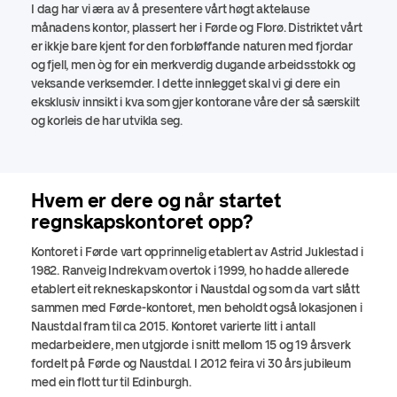
I dag har vi æra av å presentere vårt høgt aktelause
månadens kontor, plassert her i Førde og Florø. Distriktet vårt
er ikkje bare kjent for den forbløffande naturen med fjordar
og fjell, men òg for ein merkverdig dugande arbeidsstokk og
veksande verksemder. I dette innlegget skal vi gi dere ein
eksklusiv innsikt i kva som gjer kontorane våre der så særskilt
og korleis de har utvikla seg.
Hvem er dere og når startet
regnskaps
kontor
et opp?
Kontoret i Førde vart opprinnelig etablert av Astrid Juklestad i
1982. Ranveig Indrekvam overtok i 1999, ho hadde allerede
etablert eit rekneskapskontor i Naustdal og som da vart
slått
sammen med Førde-kontoret, men beholdt også lokasjonen i
Naustdal fram til ca 2015.
Kontoret varierte litt i antall
medarbeidere, men utgjorde i snitt mellom 15 og 19 årsverk
fordelt på Førde og Naustdal.
I 2012 feira vi 30 års jubileum
med ein flott tur til Edinburgh.