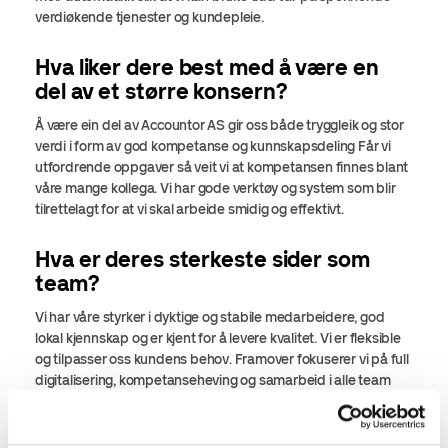
verdiøkende tjenester og kundepleie.
Hva liker dere best med å være en
del av et større konsern?
Å være ein del av Accountor AS gir oss både tryggleik og stor
verdi i form av god kompetanse og kunnskapsdeling Får vi
utfordrende oppgaver så veit vi at kompetansen finnes blant
våre mange kollega. Vi har
gode verktøy og system som blir
tilrettelagt for at vi skal arbeide smidig og effektivt.
Hva er deres sterkeste sider som
team?
Vi har våre styrker i dyktige og stabile medarbeidere, god
lokal kjennskap og er kjent for å levere kvalitet. Vi er fleksible
og tilpasser oss kundens behov. Framover fokuserer vi på full
digitalisering, kompetanseheving og samarbeid i alle team
som skal gjere oss i stand til å gi enda sterkere totalleveranse
til kundene.