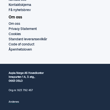
Kontaktskjema
Få nyhetsbrev
Om oss
Om oss
Privacy Statement
Cookies
Standard leveransevilkår
Code of conduct
Åpenhetsloven
Aspia Norge AS Hovedkontor
Innspurten 1 A, 3. etg.,
0663 OSLO
Org.nr.
923 792
457
Andenes