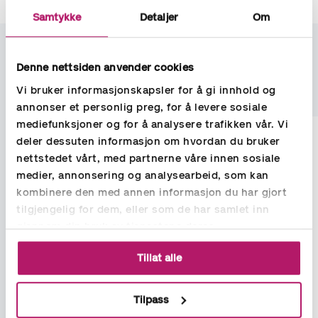
Samtykke
Detaljer
Om
La oss bli ditt lokale
rekneskapskontor
Denne nettsiden anvender cookies
Vi bruker informasjonskapsler for å gi innhold og
annonser et personlig preg, for å levere sosiale
mediefunksjoner og for å analysere trafikken vår. Vi
deler dessuten informasjon om hvordan du bruker
nettstedet vårt, med partnerne våre innen sosiale
medier, annonsering og analysearbeid, som kan
kombinere den med annen informasjon du har gjort
tilgjengelig for dem, eller som de har samlet inn
gjennom din bruk av tjenestene deres.
Tillat alle
Failed to load form
Tilpass
Reload