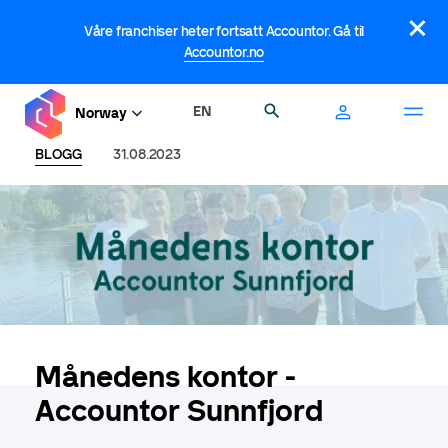
Hopp
×
til
Våre franchiser heter fortsatt Accountor. Gå til
hovedinnhold
Accountor.no
EN
Søk
Norway
BLOGG
31.08.2023
Månedens kontor -
Accountor Sunnfjord