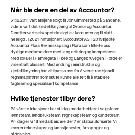
Når ble dere en del av Accountor?
31.12.2011 vart aksjene
solgt til Jon Gimmestad på Sandane,
videre vart det kjedetilknytning til Økonor og Accountor.
Deretter vart selskapet deleigd av Accountor og til slutt
heileigd . I 2021 innfusjonert i Accountor AS. I 2019 kjøpte
Accountor Flora Rekneskapslag i Florø som tilførte oss
dyktige medarbeidere med lang erfaring og kompetanse.
Med lokaler i Hamregata i Florø og Langebruvegen i Førde er
vi sentralt plassert. Med endring i eierstruktur og
kjedetilknytning har vi tilpassa oss fra å være tradisjonell
regnskapsfører som skulle kunne alle felt til å etablere
fagteam og spesialisert kompetanse.
Hvilke tjenester tilbyr dere?
På våre to lokasjoner har vi i dag medarbeidere i salgsteam,
lønnsteam, landbruksteam, regnskapsteam og kundeteam.
Pr i dag er vi 18 medarbeidere der 7 er statsautoriserte. Vi
leverer rekneskaps- og lønnstjenester, årsoppgjør og
rådgivning.