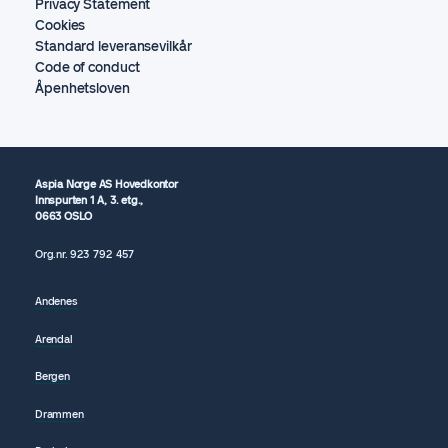
Privacy Statement
Cookies
Standard leveransevilkår
Code of conduct
Åpenhetsloven
Aspia Norge AS Hovedkontor
Innspurten 1 A, 3. etg.,
0663 OSLO
Org.nr.
923 792
457
Andenes
Arendal
Bergen
Drammen