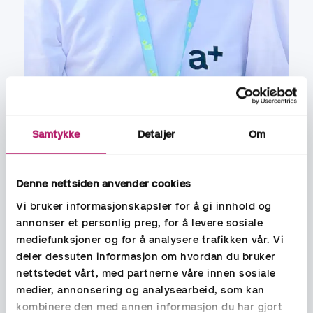
Samtykke
Detaljer
Om
Kva har du lært i karrieren din så
langt?
Denne nettsiden anvender cookies
Vi bruker informasjonskapsler for å gi innhold og
Etter meir enn 30 år i bransjen og med eiga bedrift: du kan
annonser et personlig preg, for å levere sosiale
aldri aldri lena deg tilbake og tenkja at ‘no er jobben gjort’. Då
mediefunksjoner og for å analysere trafikken vår. Vi
er du garantert å få deg ‘ein på trynet’. Det er stadig både
mot- og medgang i vente – det er vel det som gjer jobben så
deler dessuten informasjon om hvordan du bruker
spennande og utfordrande?! Og – eg elskar faget mitt og har
nettstedet vårt, med partnerne våre innen sosiale
i desse år ikkje hatt ein kjedeleg dag. Og ein gong til – ‘stao-
medier, annonsering og analysearbeid, som kan
no-pao’ nyttar!!
kombinere den med annen informasjon du har gjort