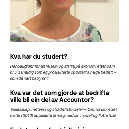
Kva har du studert?
Har bakgrunn innan reiseliv og starta på økonomi etter barn
nr 3, samtidig som eg prosjekterte oppstart av eiga bedrift –
som då vart baby nr 4.
Kva var det som gjorde at bedrifta
ville bli ein del av Accountor?
Fellesskap, nettverk og stordriftsfordeler – Økonor (som det
heitte i 2010) appellerte til meg med sin modell og flotte folk!