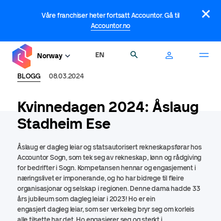
Hopp
×
til
Våre franchiser heter fortsatt Accountor. Gå til
hovedinnhold
Accountor.no
EN
Søk
Norway
BLOGG
08.03.2024
Kvinnedagen 2024: Åslaug
Stadheim Ese
Åslaug er dagleg leiar og statsautorisert rekneskapsførar hos
Accountor Sogn, som tek seg av rekneskap, lønn og rådgiving
for bedrifter i Sogn. Kompetansen hennar og engasjement i
næringslivet er imponerande, og ho har bidrege til fleire
organisasjonar og selskap i regionen. Denne dama hadde 33
års jubileum som dagleg leiar i 2023! Ho er ein
engasjert dagleg leiar, som ser verkeleg bryr seg om korleis
alle tilsette har det. Ho engasjerer seg og sterkt i