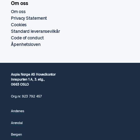
Om oss
Om oss
Privacy Statement
Cookies
Standard leveransevilkår
Code of conduct
Åpenhetsloven
Aspia Norge AS Hovedkontor
Innspurten 1 A, 3. etg.,
0663 OSLO
Org.nr.
923 792
457
Andenes
Arendal
Bergen