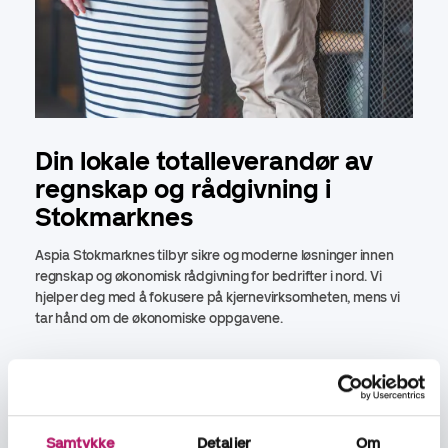
Din lokale totalleverandør av
regnskap og rådgivning i
Stokmarknes
Aspia Stokmarknes tilbyr sikre og moderne løsninger innen
regnskap og økonomisk rådgivning for bedrifter i nord. Vi
hjelper deg med å fokusere på kjernevirksomheten, mens vi
tar hånd om de økonomiske oppgavene.
Som totalleverandør leverer vi tjenester innen fakturering,
rapportering, lønn, HR, personaloppfølging,
sykepengehåndtering og reiseregninger. Våre spesialister
bistår også med inkasso og strategisk økonomisk rådgivning
Samtykke
Detaljer
Om