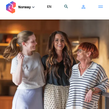
Hopp
EN
Søk
Norway
til
hovedinnhold