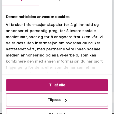
– alt tilpasset din bedrifts lokale behov.
Les mer om våre tjenester her
Denne nettsiden anvender cookies
Vi bruker informasjonskapsler for å gi innhold og
Hos Aspia Stokmarknes får du tilgang til moderne teknologi
annonser et personlig preg, for å levere sosiale
og beste praksis i bransjen. Vi tilbyr effektive og digitale
løsninger som gir deg full kontroll og innsikt i økonomien.
mediefunksjoner og for å analysere trafikken vår. Vi
deler dessuten informasjon om hvordan du bruker
Vi er opptatt av å bygge langvarige relasjoner med våre
nettstedet vårt, med partnerne våre innen sosiale
kunder i Stokmarknes og omegn, og er alltid tilgjengelige for
medier, annonsering og analysearbeid, som kan
spørsmål og rådgivning.
kombinere den med annen informasjon du har gjort
tilgjengelig for dem, eller som de har samlet inn
La Aspia Stokmarknes være din strategiske partner for vekst
gjennom din bruk av tjenestene deres.
og lønnsomhet.
Tillat alle
Tilpass