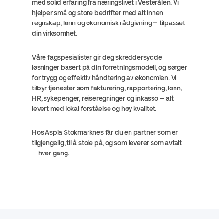
med solid erfaring fra næringslivet i Vesterålen. Vi
hjelper små og store bedrifter med alt innen
regnskap, lønn og økonomisk rådgivning – tilpasset
din virksomhet.
Våre fagspesialister gir deg skreddersydde
løsninger basert på din forretningsmodell, og sørger
for trygg og effektiv håndtering av økonomien. Vi
tilbyr tjenester som fakturering, rapportering, lønn,
HR, sykepenger, reiseregninger og inkasso – alt
levert med lokal forståelse og høy kvalitet.
Hos Aspia Stokmarknes får du en partner som er
tilgjengelig, til å stole på, og som leverer som avtalt
– hver gang.