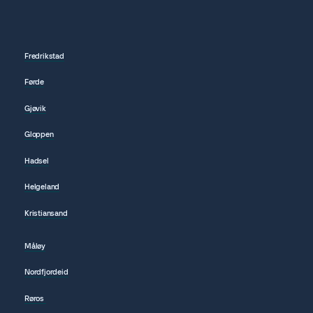
Fredrikstad
Førde
Gjøvik
Gloppen
Hadsel
Helgeland
Kristiansand
Måløy
Nordfjordeid
Røros