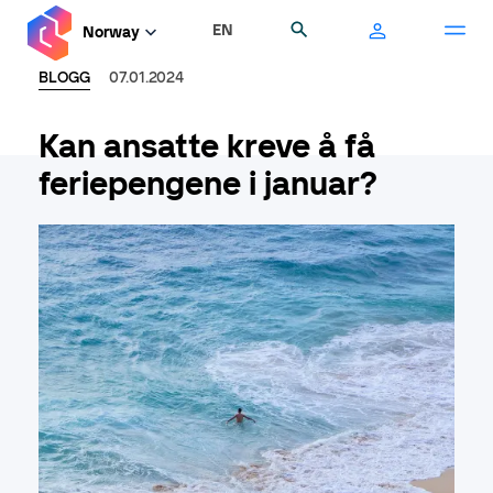
Hopp
EN
Søk
Norway
til
hovedinnhold
BLOGG
07.01.2024
Kan ansatte kreve å få
feriepengene i januar?