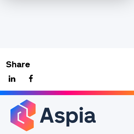
Share