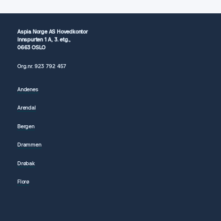
Aspia Norge AS Hovedkontor
Innspurten 1 A, 3. etg.,
0663 OSLO
Org.nr.
923 792
457
Andenes
Arendal
Bergen
Drammen
Drøbak
Florø