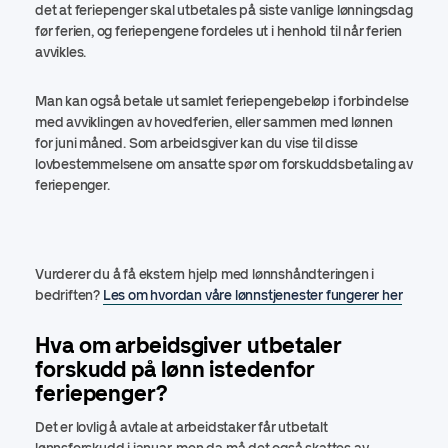
det at feriepenger skal utbetales på siste vanlige lønningsdag
før ferien, og feriepengene fordeles ut i henhold til når ferien
avvikles.
Man kan også betale ut samlet feriepengebeløp i forbindelse
med avviklingen av hovedferien, eller sammen med lønnen
for juni måned. Som arbeidsgiver kan du vise til disse
lovbestemmelsene om ansatte spør om forskuddsbetaling av
feriepenger.
Vurderer du å få ekstern hjelp med lønnshåndteringen i
bedriften?
Les om hvordan våre lønnstjenester fungerer her
Hva om arbeidsgiver utbetaler
forskudd på lønn istedenfor
feriepenger?
Det er lovlig å avtale at arbeidstaker får utbetalt