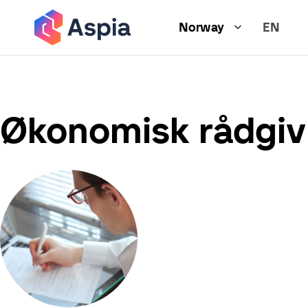
Hopp
EN
til
Norway
hovedinnhold
Økonomisk rådgiv