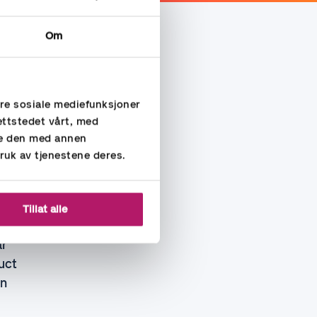
Om
ere sosiale mediefunksjoner
ettstedet vårt, med
re den med annen
ruk av tjenestene deres.
ement
Tillat alle
år
uct
en