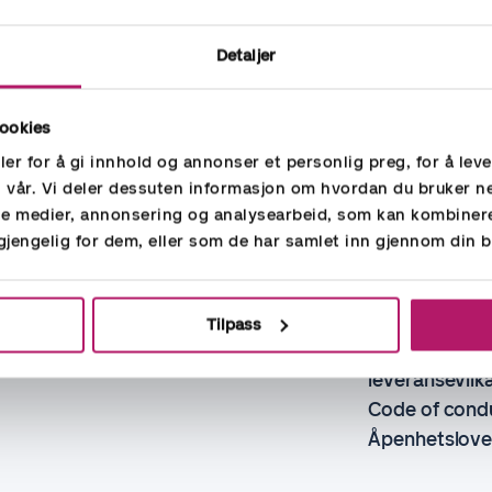
Detaljer
ookies
er for å gi innhold og annonser et personlig preg, for å lev
n vår. Vi deler dessuten informasjon om hvordan du bruker n
ale medier, annonsering og analysearbeid, som kan kombine
Kontakt oss
Om oss
lgjengelig for dem, eller som de har samlet inn gjennom din b
Kontakt oss
Om oss
Kontaktskjema
Privacy Stat
Få nyhetsbrev
Cookies
Tilpass
Standard
leveransevilk
Code of cond
Åpenhetslov